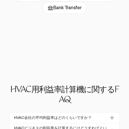
Bank Transfer
HVAC用利益率計算機に関するF
AQ
HVAC会社の平均利益率はどのくらいですか？
HVAC会社の平均粗利益率は30%から40%の範囲で、
HVACビジネスの利益率を計算するにはどうすればよい