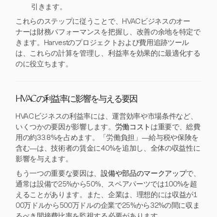
引きます。
これらのステップに従うことで、HVACビジネスのオー
ナーは財務パフォーマンスを把握し、改善の余地を特定で
きます。Harvestのプロジェクトおよび費用追跡ツール
は、これらの計算を管理し、利益率を効果的に最適化する
のに役立ちます。
HVACの利益率に影響を与える要因
HVACビジネスの利益率には、運営効率や市場条件など、
いくつかの要因が影響します。
労働コスト
は重要で、総費
用の約33.8%を占めます。「労働負担」—給与税や保険を
含む—は、技術者の賃金に40%を追加し、全体の収益性に
影響を与えます。
もう一つの重要な要因は、
設備や部品のマークアップ
で、
通常は設備で25%から50%、スペアパーツでは100%を超
えることがあります。また、企業は、理想的には収益が1
00万ドルから500万ドルの企業で25%から32%の間に収ま
るべき間接費比率を監視する必要があります。