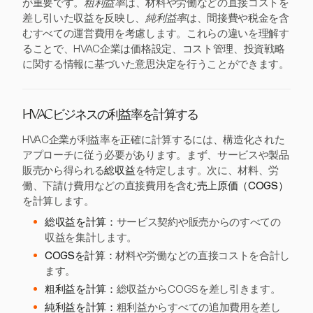
が重要です。
粗利益率
は、材料や労働などの直接コストを
差し引いた収益を反映し、
純利益率
は、間接費や税金を含
むすべての運営費用を考慮します。これらの違いを理解す
ることで、HVAC企業は価格設定、コスト管理、投資戦略
に関する情報に基づいた意思決定を行うことができます。
HVACビジネスの利益率を計算する
HVAC企業が利益率を正確に計算するには、構造化された
アプローチに従う必要があります。まず、サービスや製品
販売から得られる
総収益
を特定します。次に、材料、労
働、下請け費用などの直接費用を含む
売上原価（COGS）
を計算します。
総収益を計算：
サービス契約や販売からのすべての
収益を集計します。
COGSを計算：
材料や労働などの直接コストを合計し
ます。
粗利益を計算：
総収益からCOGSを差し引きます。
純利益を計算：
粗利益からすべての追加費用を差し