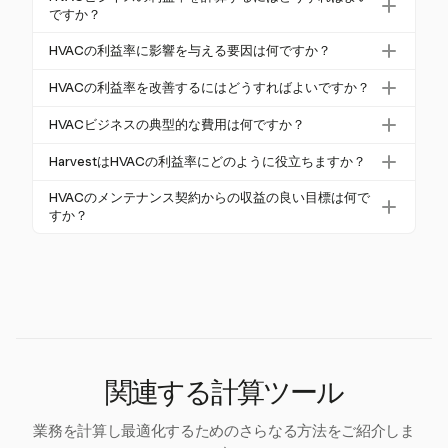
平均純利益率は約8%です。トップパフォーマーは1
ですか？
5%以上の純利益率を達成できます。
利益率を計算するには、まず総収益を特定し、次に
HVACの利益率に影響を与える要因は何ですか？
売上原価（COGS）を差し引いて粗利益を求めま
主な要因には、労働コスト、設備や部品のマーク
す。最後に、すべての運営費用を差し引いて純利益
HVACの利益率を改善するにはどうすればよいですか？
アップ、間接費用が含まれます。これらの要素を効
率を計算します。
利益率を改善するには、価格モデルの最適化、不要
率的に管理することで、収益性に大きな影響を与え
HVACビジネスの典型的な費用は何ですか？
なコストの削減、サービスの効率向上に焦点を当て
ることができます。
一般的な費用には、労働、材料、オフィススタッフ
る必要があります。Harvestのツールは、これらの要
HarvestはHVACの利益率にどのように役立ちますか？
の給与、広告、車両のメンテナンス、家賃、保険が
素を効果的に追跡し管理するのに役立ちます。
Harvestはプロジェクトの予算と費用を追跡し、コス
含まれます。これらのコストを管理することは、収
HVACのメンテナンス契約からの収益の良い目標は何で
ト管理や価格戦略に関するインサイトを提供して利
すか？
益性にとって重要です。
益率を向上させるのに役立ちます。
HVAC業界で利益率を改善するための一般的な目標
は、総収益の30-40%をメンテナンス契約から得るこ
とです。
関連する計算ツール
業務を計算し最適化するためのさらなる方法をご紹介しま