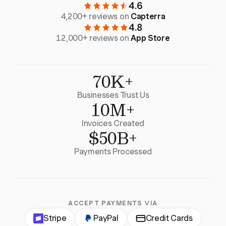
4.6
4,200+ reviews on
Capterra
4.8
12,000+ reviews on
App Store
70K+
Businesses Trust Us
10M+
Invoices Created
$50B+
Payments Processed
ACCEPT PAYMENTS VIA
Stripe
PayPal
Credit Cards