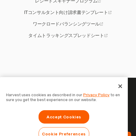
レシートスキャナープログラム
ITコンサルタント向け請求書テンプレート
ワークロードバランシングツール
タイムトラッキングスプレッドシート
あなたの時間には記録する価値
Harvest uses cookies as described in our
Privacy Policy
to en
sure you get the best experience on our website.
がある — 今すぐ始めましょう
Harvestで時間を記録し、クライアントに請求し、より速
Accept Cookies
く支払いを受ける70,000以上の企業に参加しましょう。無
料で試せます。セットアップはわずか30秒。
Cookie Preferences