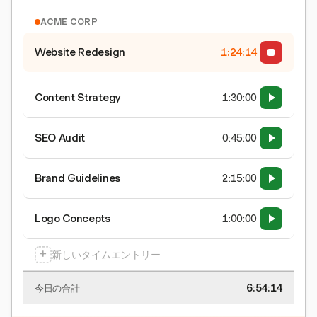
ACME CORP
Website Redesign
1:24:15
Content Strategy
1:30:00
SEO Audit
0:45:00
Brand Guidelines
2:15:00
Logo Concepts
1:00:00
+
新しいタイムエントリー
6:54:15
今日の合計