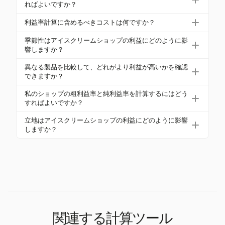
から75%の範囲で、純利益率は12%から30%の間で
ればよいですか？
す。ソフトサーブアイスクリームは通常、60%から7
利益率を改善するには、サプライヤーとの交渉に
利益率計算に含めるべきコストは何ですか？
5%の高い粗利益率を達成します。
よってCOGSを削減し、効率的なスケジューリング
売上原価（COGS）を含める必要があります。これ
で労働コストを最適化し、高利益率のアイテムを
季節性はアイスクリームショップの利益にどのように影
は、材料や包装などの直接コストをカバーします。
響しますか？
アップセルすることに焦点を当てる必要がありま
また、正確な純利益率を得るために、家賃、光熱
す。製品の多様化も顧客を引き付け、売上を増加さ
季節性は利益に大きく影響し、夏の月には売上が4
異なる製品を比較して、どれがより利益が高いかを確認
費、労働費などの運営費用も考慮してください。
せることができます。
0％から70％増加する可能性があります。逆に、冬の
できますか？
月には収益が最大30％減少することがあり、年間を
はい、異なる製品の利益率を個別の粗利益率を分析
私のショップの粗利益率と純利益率を計算するにはどう
通じて利益を維持するためには戦略的な計画が必要
することで比較できます。プレミアムサンデーやミ
すればよいですか？
です。
ルクシェイクのような高利益率の商品は、全体の利
粗利益率は、売上からCOGSを引き、その結果を売
立地はアイスクリームショップの利益にどのように影響
益を大幅に向上させることができます。
上で割り、100を掛けて計算します。純利益率は、す
しますか？
べての運営費用を考慮し、粗利益からそれらを引い
立地は利益に大きな影響を与えます。人通りの多い
た後、売上で割ります。
場所にあるショップは、より高い売上を期待できま
すが、家賃も高くなる可能性があり、月間収益の9％
から15％を占めることがあります。コストと収益の
バランスを取るために、立地の選択は重要です。
関連する計算ツール