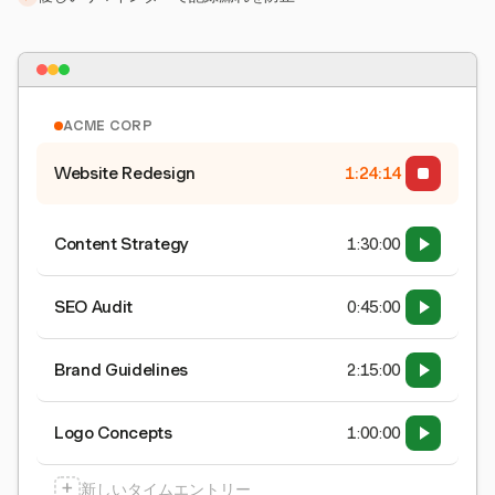
ACME CORP
Website Redesign
1:24:15
Content Strategy
1:30:00
SEO Audit
0:45:00
Brand Guidelines
2:15:00
Logo Concepts
1:00:00
+
新しいタイムエントリー