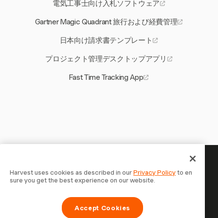
電気工事士向け入札ソフトウェア
Gartner Magic Quadrant 旅行および経費管理
日本向け請求書テンプレート
プロジェクト管理デスクトップアプリ
Fast Time Tracking App
あなたの時間には記録する価値
Harvest uses cookies as described in our
Privacy Policy
to en
sure you get the best experience on our website.
がある — 今すぐ始めましょう
Harvestで時間を記録し、クライアントに請求し、より速
Accept Cookies
く支払いを受ける70,000以上の企業に参加しましょう。無