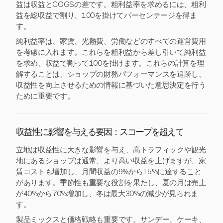
益は収益とCOGSの差です。粗利益率を求めるには、粗利
益を総収益で割り、100を掛けてパーセンテージを得ま
す。
純利益率は、家賃、光熱費、労働などのすべての運営費用
を考慮に入れます。これらを粗利益から差し引いて純利益
を求め、収益で割って100を掛けます。これらの計算を理
解することは、ショップの財務パフォーマンスを追跡し、
収益性を向上させるための情報に基づいた意思決定を行う
ために重要です。
収益性に影響を与える要因：スコープを超えて
立地は収益性に大きな影響を与え、高トラフィックや観光
地にあるショップは通常、より高い収益を上げますが、家
賃コストも増加し、月間収益の9%から15%に達すること
があります。季節性も重要な役割を果たし、夏の月は売上
が40%から70%増加し、冬は最大30%の減少が見られま
す。
製品ミックスと価格戦略も重要です。サンデー、ケーキ、