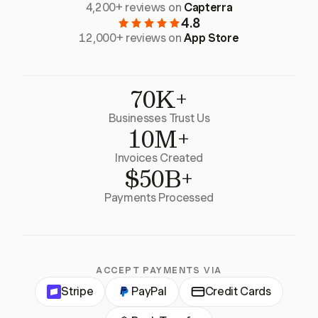
4,200+ reviews on
Capterra
4.8
12,000+ reviews on
App Store
70K+
Businesses Trust Us
10M+
Invoices Created
$50B+
Payments Processed
ACCEPT PAYMENTS VIA
Stripe
PayPal
Credit Cards