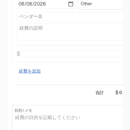
Other
$
経費を追加
合計
$ 0.00
目的 / メモ