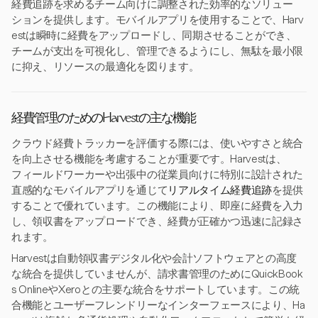
経費追跡を求めるチーム向けに調整された効率的なソリュー
ションを提供します。モバイルアプリを使用することで、Harv
estは瞬時に経費をアップロードし、同期させることができ、
チームが支出を可視化し、管理できるようにし、無駄を最小限
に抑え、リソースの最適化を図ります。
経費管理のためのHarvestの主な機能
クラウド経費トラッカーを評価する際には、使いやすさと統合
を向上させる機能を考慮することが重要です。Harvestは、
フィールドワーカーや出張中の従業員向けに特別に設計された
直感的なモバイルアプリを通じて
リアルタイム経費追跡
を提供
することで優れています。この機能により、即座に経費を入力
し、領収書をアップロードでき、経費が正確かつ迅速に記録さ
れます。
Harvestは自動領収書デジタル化や会計ソフトウェアとの高度
な統合を提供していませんが、請求書管理のためにQuickBook
s OnlineやXeroとの主要な統合をサポートしています。この統
合機能とユーザーフレンドリーなインターフェースにより、Ha