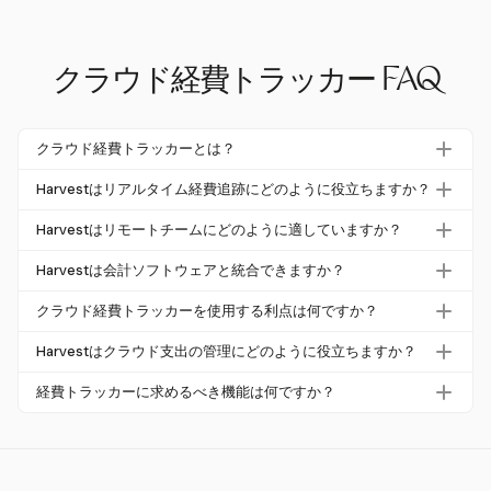
クラウド経費トラッカー FAQ
クラウド経費トラッカーとは？
クラウド経費トラッカーは、企業がインターネット上でリ
Harvestはリアルタイム経費追跡にどのように役立ちますか？
アルタイムに経費を監視・管理できるデジタルツールで
Harvestはモバイルアプリを通じてリアルタイム経費追跡
す。モバイルアクセス、他のソフトウェアとの統合、リア
Harvestはリモートチームにどのように適していますか？
を可能にし、ユーザーが瞬時に経費をアップロード・同期
ルタイムデータ同期などの機能を提供します。
Harvestはモバイルアプリの機能により、従業員がスマー
できるようにします。この機能は、即座に経費の記録が必
Harvestは会計ソフトウェアと統合できますか？
トフォンから直接経費を追跡し、領収書をアップロードで
要なリモートチームやフィールドワーカーに特に便利で
はい、Harvestは請求書管理のためにQuickBooks Onlineや
きるため、リモートチームに最適です。これにより、正確
クラウド経費トラッカーを使用する利点は何ですか？
す。
Xeroと統合できますが、経費エントリをこれらのプラッ
でタイムリーな財務管理が実現します。
クラウド経費トラッカーを使用することで、企業は支出を
トフォームに直接同期することはありません。この統合に
Harvestはクラウド支出の管理にどのように役立ちますか？
リアルタイムで可視化し、財務の正確性を向上させ、経費
より、財務プロセスが簡素化されます。
Harvestはリアルタイム経費追跡と監視のためのツールを
管理を簡素化できます。また、リモートアクセスや他のビ
経費トラッカーに求めるべき機能は何ですか？
提供することで、企業が支出を積極的に調整し、リソース
ジネスツールとの統合も可能です。
求めるべき主な機能には、リアルタイムデータ同期、モバ
配分を最適化できるようにします。
イルアクセス、統合機能、使いやすさ、必要なコンプライ
アンスとアカウンタビリティの措置に対するサポートが含