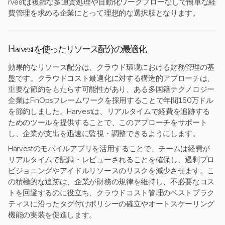
rvestは複雑な多通貨処理や自動化ワークフローなしで簡単な経
費管理を求める企業にとって理想的な選択肢となります。
Harvestを使ったリソース配分の最適化
効果的なリソース配分は、クラウド環境における財務管理の基
盤です。クラウドコスト最適化に対する構造的アプローチは、
重要な節約をもたらす可能性があり、ある多国籍テクノロジー
企業はFinOpsフレームワークを採用することで年間150万ドル
を節約しました。Harvestは、リアルタイムで経費を追跡する
ためのツールを提供することで、このアプローチをサポート
し、企業が支出を迅速に監視・調整できるようにします。
Harvestのモバイルアプリを活用することで、チームは経費が
リアルタイムで記録・レビューされることを確保し、過剰プロ
ビジョニングやアイドルリソースのリスクを減少させます。こ
の積極的な追跡は、企業が財務の規律を維持し、不必要なコス
トを回避するのに役立ち、クラウドコスト管理のベストプラク
ティスに沿ったタグ付けポリシーの確立やオートスケーリング
機能の実装を促進します。