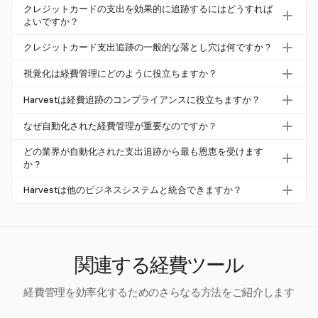
クレジットカードの支出を効果的に追跡するにはどうすれば
よいですか？
クレジットカードの支出を効果的に追跡するには、リアル
クレジットカード支出追跡の一般的な落とし穴は何ですか？
タイムの報告とデータ視覚化を提供する自動化された経費
一般的な落とし穴には、手動データ入力エラー、遅延した
管理ソリューションの使用を検討してください。Harvest
視覚化は経費管理にどのように役立ちますか？
財務報告、ポリシーの不一致な適用が含まれます。これら
はクレジットカードの経費を直接追跡しませんが、詳細な
視覚化は支出パターンの明確な概要を提供することで、よ
は財務上の不一致や非効率性を引き起こす可能性がありま
Harvestは経費追跡のコンプライアンスに役立ちますか？
レポートを通じて全体の支出を視覚化するのに優れ、財務
り良い財務判断を可能にします。Harvestは、企業が支出
す。Harvestのような自動化ツールは、正確なデータ視覚
判断を助けます。
はい、Harvestは包括的な文書化と会計システムとの統合
習慣を分析し、効果的に調整できる詳細な経費レポートを
なぜ自動化された経費管理が重要なのですか？
化と効率的な報告を提供することで、これらの問題を軽減
をサポートすることでコンプライアンスを助けます。クレ
提供します。
するのに役立ちます。
自動化された経費管理は、エラーを減少させ、時間を節約
ジットカードの経費を直接追跡しませんが、正確な報告と
どの業界が自動化された支出追跡から最も恩恵を受けます
し、リアルタイムの財務洞察を提供するため重要です。H
か？
規制基準の遵守を確保します。
arvestは直接的なクレジットカードトラッカーではありま
医療、建設、広告などの業界は、複雑な経費構造のため、
Harvestは他のビジネスシステムと統合できますか？
せんが、財務監視と効率を高める自動化された報告機能を
自動化された支出追跡から大きな恩恵を受けます。Harve
提供します。
はい、Harvestは他のビジネスシステムと統合し、シーム
stのようなツールは、プロセスを簡素化し、手動エラーを
レスな経費追跡と報告を提供します。この統合はコンプラ
減少させ、重要な財務洞察を提供します。
イアンスを助け、クレジットカードの追跡が直接サポート
されていなくても、財務活動の包括的なビューを提供しま
関連する経費ツール
す。
経費管理を効率化するためのさらなる方法をご紹介します