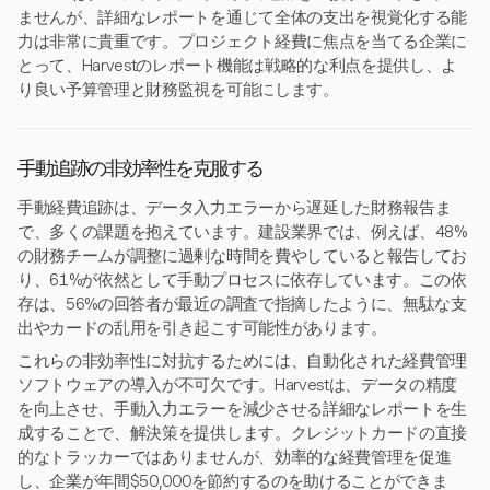
ませんが、詳細なレポートを通じて全体の支出を視覚化する能
力は非常に貴重です。プロジェクト経費に焦点を当てる企業に
とって、Harvestのレポート機能は戦略的な利点を提供し、よ
り良い予算管理と財務監視を可能にします。
手動追跡の非効率性を克服する
手動経費追跡は、データ入力エラーから遅延した財務報告ま
で、多くの課題を抱えています。建設業界では、例えば、48%
の財務チームが調整に過剰な時間を費やしていると報告してお
り、61%が依然として手動プロセスに依存しています。この依
存は、56%の回答者が最近の調査で指摘したように、無駄な支
出やカードの乱用を引き起こす可能性があります。
これらの非効率性に対抗するためには、自動化された経費管理
ソフトウェアの導入が不可欠です。Harvestは、データの精度
を向上させ、手動入力エラーを減少させる詳細なレポートを生
成することで、解決策を提供します。クレジットカードの直接
的なトラッカーではありませんが、効率的な経費管理を促進
し、企業が年間$50,000を節約するのを助けることができま