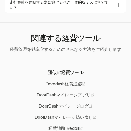
正確な走行距離の追跡により、DoorDashのドライバーは
を保持できます。これにより、ログがIRSの基準を満た
走行距離を追跡する際に避けるべき一般的なミスは何です
年間で1,300ドルから2,400ドルの税金を節約できます。
か？
し、監査時に保護され、控除を最大化するのに役立ちま
これは、ビジネス用の走行距離とIRSの標準走行距離率に
す。
記録の遅延、走行距離の推定、旅行の種類を区別しないこ
よります。
となどの一般的なミスを避けましょう。Harvestの手動入
力システムを使用することで、正確でタイムリーな記録を
確保し、これらの問題を軽減できます。
関連する経費ツール
経費管理を効率化するためのさらなる方法をご紹介します
類似の経費ツール
Doordash経費追跡
DoorDashマイレージアプリ
DoorDashマイレージログ
DoorDashマイレージ払い戻し
経費追跡 Reddit