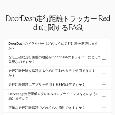
DoorDash走行距離トラッカー Red
ditに関するFAQ
DoorDashのドライバーはどのように走行距離を追跡します
か？
DoorDashのドライバーは、自動GPSベースのアプリやス
なぜ正確な走行距離の追跡がDoorDashのドライバーにとって
プレッドシートのような手動の方法を使用して走行距離を
重要なのですか？
追跡できます。Harvestは、ドライバーが効果的に走行距
正確な走行距離の追跡は、DoorDashのドライバーにとっ
走行距離控除を追跡するために手動の方法を使用できます
離経費を追跡できる手動入力ソリューションを提供しま
て税控除を最大化するために重要です。控除対象の走行距
か？
す。
離を見逃すと、年間1,300ドルから2,400ドル以上の税金
はい、走行距離控除を追跡するために手動の方法を使用で
走行距離追跡にアプリを使用する利点は何ですか？
の節約を失う可能性があります。
きますが、正確性を確保するためには規律が必要です。H
アプリを使用して走行距離を追跡することは、便利さと正
arvestのアプリベースのソリューションは、経費を手動で
Harvestは走行距離ログのIRSコンプライアンスをどのように
確さを提供し、人為的なエラーを減らし、管理作業の時間
助けますか？
記録できるようにし、正確な記録を維持するのを簡単にし
を節約します。Harvestは手動入力を必要としますが、そ
ます。
HarvestはIRSに準拠した走行距離ログを専門としていませ
正確な走行距離追跡でどれくらい節約できますか？
の使いやすいインターフェースは走行距離経費を簡単に追
んが、その手動追跡機能により、詳細でタイムリーな記録
跡できるようにします。