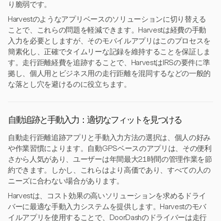
り脆弱です。
Harvestのようなアプリベースのソリューションに切り替える
ことで、これらの問題を軽減できます。Harvestは経費の手動
入力を必要としますが、そのモバイルアプリはこのプロセスを
簡素化し、正確でタイムリーな記録を維持することを保証しま
す。走行距離経費を追跡することで、HarvestはIRSの要件に準
拠し、個人用とビジネス用の走行距離を混同するなどの一般的
な落とし穴を避けるのに役立ちます。
自動追跡と手動入力：適切なフィットを見つける
自動走行距離追跡アプリと手動入力方法の選択は、個人の好み
や作業習慣によります。自動GPSベースのアプリは、その便利
さから人気があり、ユーザーは年間最大21時間の管理作業を節
約できます。しかし、これらはより高価であり、すべての人の
ニーズに合わない場合があります。
Harvestは、コスト効果の高いソリューションを求めるドライ
バーに最適な手動入力システムを提供します。Harvestのモバ
イルアプリを使用することで、DoorDashのドライバーは走行