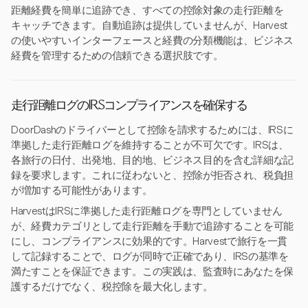
距離経費を簡単に追跡でき、すべての控除対象の走行距離を
キャッチできます。自動追跡は提供していませんが、Harvest
の使いやすいインターフェースと経費の分類機能は、ビジネス
経費を管理するための信頼できる選択肢です。
走行距離ログのIRSコンプライアンスを確保する
DoorDashのドライバーとして控除を請求するためには、IRSに
準拠した走行距離ログを維持することが不可欠です。IRSは、
各旅行の日付、出発地、目的地、ビジネス目的を含む詳細な記
録を要求します。これに従わないと、控除が拒否され、税負担
が増加する可能性があります。
HarvestはIRSに準拠した走行距離ログを専門としていません
が、経費カテゴリとして走行距離を手動で追跡することを可能
にし、コンプライアンスに効果的です。Harvestで旅行を一貫
して記録することで、ログが同時で正確であり、IRSの基準を
満たすことを保証できます。この実践は、監査時にあなたを保
護するだけでなく、税控除を最大化します。