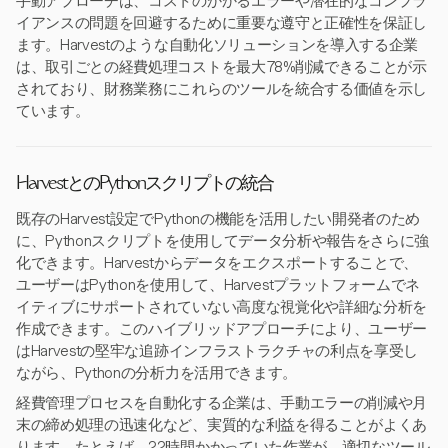
手動アプローチは、コストのかかるエラーや潜在的なコンプラ
イアンスの問題を回避するために重要な遵守と正確性を保証し
ます。Harvestのような自動化ソリューションを導入する企業
は、取引ごとの経費処理コストを最大78%削減できることが示
されており、財務業務にこれらのツールを統合する価値を示し
ています。
HarvestとのPythonスクリプトの統合
既存のHarvest設定でPythonの機能を活用したい開発者のため
に、Pythonスクリプトを使用してデータ分析や報告をさらに強
化できます。Harvestからデータをエクスポートすることで、
ユーザーはPythonを使用して、Harvestプラットフォームでネ
イティブにサポートされていない高度な視覚化や詳細な分析を
作成できます。このハイブリッドアプローチにより、ユーザー
はHarvestの堅牢な追跡インフラストラクチャの利点を享受し
ながら、Pythonの分析力を活用できます。
経費管理プロセスを自動化する企業は、手動エラーの削減や月
末の締め処理の迅速化など、実質的な利益を得ることがよくあ
ります。たとえば、22時間かかっていた作業が、適切なツール