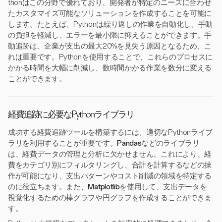
thonはこの分野で優れており、開発者が特定のニーズに合わせ
たカスタマイズ可能なソリューションを作成することを可能に
します。たとえば、Pythonは繰り返しの作業を自動化し、手動
の負担を軽減し、エラーを最小限に抑えることができます。手
動追跡は、企業が支出の最大20%を見失う原因となるため、こ
れは重要です。Pythonを使用することで、これらのプロセスに
かかる時間を大幅に削減し、数時間かかる作業を数分に変える
ことができます。
経費追跡に必要なPythonライブラリ
成功する経費追跡ツールを構築するには、適切なPythonライブ
ラリを利用することが重要です。
Pandas
などのライブラリ
は、経費データの管理と分析に欠かせません。これにより、経
費をカテゴリ別にフィルタリングし、合計を計算するなどの操
作が可能になり、支出パターンやコスト削減の領域を特定する
のに役立ちます。また、
Matplotlib
を使用して、支出データを
視覚化するための棒グラフや円グラフを作成することができま
す。