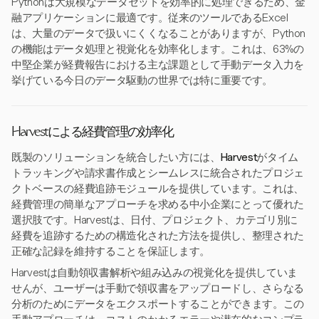
Pythonは大規模なデータセットを効率的に処理できるため、金
融アプリケーションに最適です。従来のツールであるExcel
は、大量のデータで扱いにくくなることがありますが、Python
の機能はデータ処理と視覚化を効率化します。これは、63%の
中堅企業が経費報告における主な課題として手動データ入力を
挙げている今日のデータ駆動の世界では特に重要です。
Harvestによる経費管理の効率化
既製のソリューションを統合したい方には、
Harvest
がタイム
トラッキングや請求書作成とシームレスに統合されたプロジェ
クトベースの経費追跡モジュールを提供しています。これは、
経費管理の簡単なアプローチを求める中小企業にとって優れた
選択肢です。Harvestは、日付、プロジェクト、カテゴリ別に
経費を追跡するための構造化された方法を提供し、整理された
正確な記録を維持することを保証します。
Harvestは自動領収書解析や組み込みの視覚化を提供していま
せんが、ユーザーは手動で領収書をアップロードし、さらなる
分析のためにデータをエクスポートすることができます。この