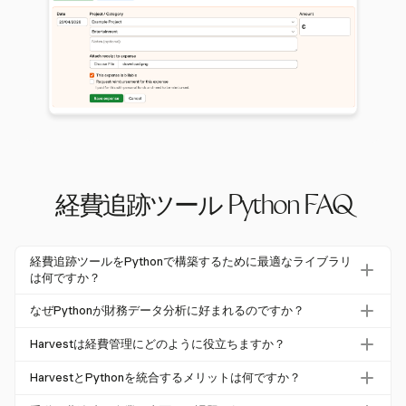
経費追跡ツール Python FAQ
経費追跡ツールをPythonで構築するために最適なライブラリ
は何ですか？
PandasとMatplotlibは、Pythonで経費追跡ツールを構築す
なぜPythonが財務データ分析に好まれるのですか？
るために不可欠なライブラリです。Pandasはデータの管
Pythonは、大規模なデータセットを効率的に処理できる
理と分析に役立ち、Matplotlibは棒グラフや円グラフなど
Harvestは経費管理にどのように役立ちますか？
ため、財務データ分析に好まれます。データ操作や視覚化
の視覚化を作成するのに役立ちます。
Harvestは、タイムトラッキングと請求書作成と統合され
のための強力なライブラリを提供し、財務データから洞察
HarvestとPythonを統合するメリットは何ですか？
た構造化された経費追跡モジュールを提供します。これに
を得るために重要です。
PythonとHarvestを統合することで、ユーザーはPythonの