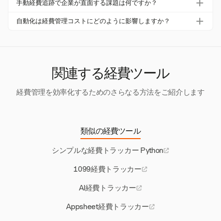
より、企業は日付、プロジェクト、カテゴリごとに経費を
手動経費追跡で企業が直面する課題は何ですか？
分析機能を活用しながら、Harvestの堅牢なトラッキング
効率的に追跡し、より良い財務管理を実現できます。
企業は、手動経費追跡においてデータ入力エラーや領収書
インフラを利用できます。この組み合わせにより、データ
自動化は経費管理コストにどのように影響しますか？
の紛失といった課題に直面します。これらのプロセスを自
分析とレポート作成が向上します。
経費管理の自動化により、取引ごとの処理コストを最大7
動化することで、エラーを43%削減し、処理時間を大幅に
8%削減できます。この効率性は、コストを節約するだけ
短縮できます。
でなく、手動処理にかかる時間も短縮します。
関連する経費ツール
経費管理を効率化するためのさらなる方法をご紹介します
類似の経費ツール
シンプルな経費トラッカー Python
1099経費トラッカー
AI経費トラッカー
Appsheet経費トラッカー