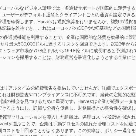
グローバルなビジネス環境では、多通貨サポートが国際的に運営する企
tは、ユーザーがデフォルト通貨とクライアントごとの通貨を設定でき
管理を確保します。Harvestは通貨換算を行いませんが、複数の通
務記録を維持でき、これはヨーロッパのGDPやVAT基準などの国際
vestの多通貨機能を利用することで、企業は国際的な経費を効果的に
たり最大500,000ドルに達するリスクを回避できます。2023年から
トウェア市場が70.8億ドルから164.8億ドルに成長すると予測されて
ーションを採用することは、財務運営を最適化しようとする企業にと
vestはリアルタイムの経費報告を提供していませんが、詳細でエクス
これは財務監査やコンプライアンスに不可欠です。経費の定期的な監
削減の機会を見つけるために重要です。Harvestは企業が経費デー
できるようにし、詳細な分析を促進し、財務目標との整合性を確保し
費管理ソリューションを導入した組織は、処理コストが28%削減され
arvestを選ぶことで、企業は手動プロセスの隠れた管理コストを回
期コストを上回ることがよくあります。この効率は、ポリシー遵守を