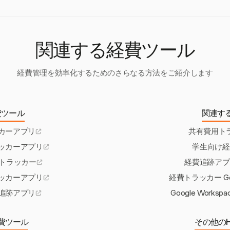
詳細な経費報告を可能にし、フィルタリングやエクスポートができること
期的な監査を促進し、会社のポリシーとの整合性を向上させ、遵守率
関連する経費ツール
経費管理を効率化するためのさらなる方法をご紹介します
費ツール
関連す
カーアプリ
共有費用ト
ッカーアプリ
学生向け経
経費トラッカー
経費追跡アプリ R
ッカーアプリ
経費トラッカー Googl
追跡アプリ
Google Work
費ツール
その他のH