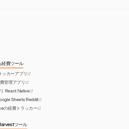
で遵守を確保しま
を最大35％改善し
る経費ツール
ラッカーアプリ
費管理アプリ
eact Native
e Sheets Reddit
spaceの経費トラッカー
arvestツール