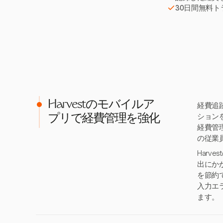
30日間無料
Harvestのモバイルア
経費追
ション
プリで経費管理を強化
経費管
の従業
Har
出にか
を節約
入力エ
ます。