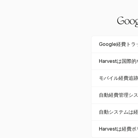
Go
Google経費
Google経費ト
Harvestは国
ト、ユーザーフレンド
aceとの統合は
はい、Harves
択肢です。
モバイル経費追
跡をサポートしま
ん。
モバイル経費管理
自動経費管理シ
管理の負担が軽減さ
stのモバイルア
自動経費管理シス
自動システムは
約し、エラーを減
で、時間とコスト
自動システムは、
Harvestは
れらのシステムに
す。