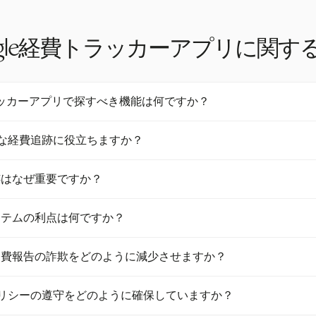
ogle経費トラッカーアプリに関する
トラッカーアプリで探すべき機能は何ですか？
ラッカーアプリを探す際は、Googleサービスとの統合、自動領収書ス
際的な経費追跡に役立ちますか？
リーなインターフェースなどの機能を考慮してください。HarvestはGoo
行っていませんが、そのモバイルアプリと多通貨機能は効率的な経費管
tはユーザーが異なるクライアントのために複数の通貨を設定できること
跡はなぜ重要ですか？
す。この機能は、国境を越えた正確な財務管理を促進しますが、通貨
は重要です。従業員がリアルタイムで領収書をキャプチャし、経費を
ステムの利点は何ですか？
れ、払い戻しプロセスが加速します。従業員の70％がモバイルツール
プリのようなソリューションは、ユーザー体験と効率を向上させます。
テムは、分類やコンプライアンスチェックなどのタスクを自動化する
経費報告の詐欺をどのように減少させますか？
少させます。経費提出時間を80％短縮し、財務チームの負担を最大4
の大幅な節約を実現します。
非準拠をフラグ付けし、リアルタイムで経費を監視することで詐欺を
経費ポリシーの遵守をどのように確保していますか？
おけるAI駆動の自動化は監視を強化し、詐欺的な報告が見逃されるこ