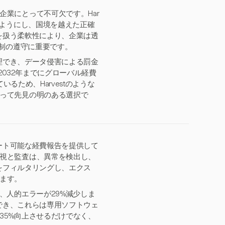
業にとって不可欠です。Har
るようにし、国境を越えた正確
貨を扱う柔軟性により、企業は透
規制の遵守に重要です。
管理でき、データ侵害による罰金
2032年までにグローバル経費
いるため、Harvestのような
って先見の明のある選択で
ポート可能な経費報告を提供して
視と監査は、異常を検出し、
タをフィルタリングし、エクス
ます。
、人的エラーが29%減少しま
避でき、これらは専用ソフトウェ
35%向上させるだけでなく、