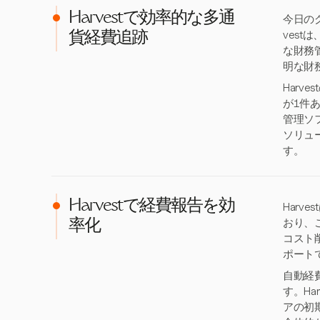
Harvestで効率的な多通
今日の
ves
貨経費追跡
な財務
明な財
Har
が1件あ
管理ソフ
ソリュ
す。
Harvestで経費報告を効
Har
おり、
率化
コスト
ポート
自動経
す。H
アの初