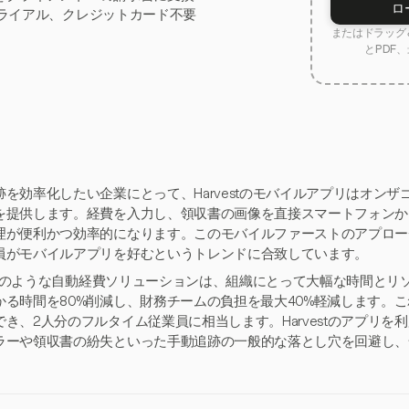
ロ
トライアル、クレジットカード不要
またはドラッグ＆
とPDF、
跡を効率化したい企業にとって、Harvestのモバイルアプリはオン
を提供します。経費を入力し、領収書の画像を直接スマートフォンか
理が便利かつ効率的になります。このモバイルファーストのアプロー
員がモバイルアプリを好むというトレンドに合致しています。
vestのような自動経費ソリューションは、組織にとって大幅な時間と
かる時間を80%削減し、財務チームの負担を最大40%軽減します。これ
でき、2人分のフルタイム従業員に相当します。Harvestのアプリ
ラーや領収書の紛失といった手動追跡の一般的な落とし穴を回避し、