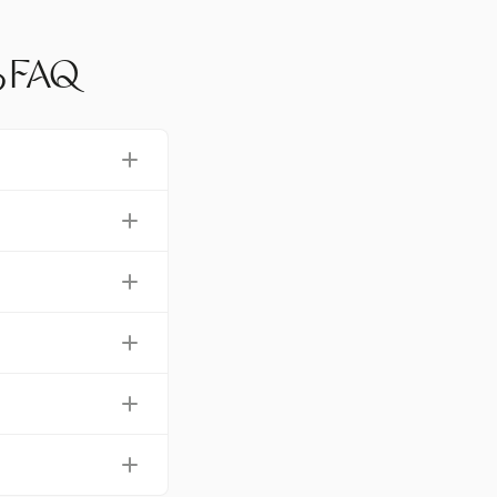
FAQ
キャン、多通貨サポー
gle Worksp
理において強力な選
で、国際的な経費追
換算は行いませ
提出できるため、
を好む中、Harve
ことで、時間を節
0％軽減すること
減少させます。こ
とを困難にしま