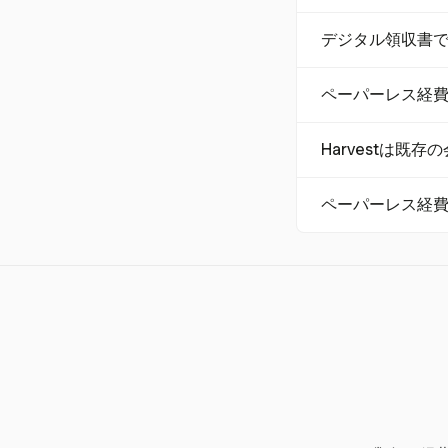
データの正確性を
Harvestは手動の
デジタル領収書
ムレスに統合する
れ、データの正確
法的遵守を確保す
ペーパーレス経
あります。米国のI
け入れられるもの
まず、Harves
Harvestは既
ムを実施し、明確
告へのスムーズな
はい、Harvestは
ペーパーレス経
データが直接財務
一般的なミスには、
タイムのアップロ