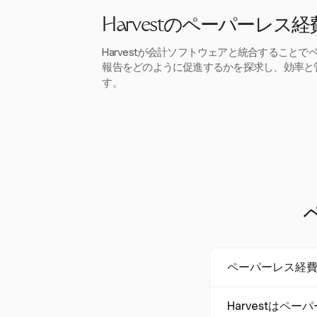
Harvestのペーパーレス
Harvestが会計ソフトウェアと統合すること
報告をどのように促進するかを探求し、効率と
す。
ペーパーレス経
ペーパーレス経費
Harvestは
間を最大70%短