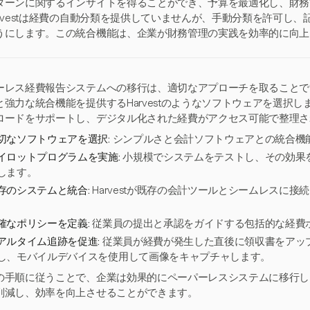
ターンに関するインサイトを得ることができ、予算を最適化し、財務
arvestは経費の自動分類を提供していませんが、手動分類を許可し
うにします。この統合機能は、企業が財務管理の実践を効率的に向上
ーレス経費報告システムへの移行は、適切なアプローチを取ることで
強力な統合機能を提供するHarvestのようなソフトウェアを選択します
ロードをサポートし、デジタル化された経費がアクセス可能で整理さ
切なソフトウェアを選択:
シンプルさと会計ソフトウェアとの統合機能を
イロットプログラムを実施:
小規模でシステムをテストし、その効果
します。
存のシステムと統合:
Harvestが既存の会計ツールとシームレスに
。
確なポリシーを定義:
従業員の提出と承認をガイドする包括的な経費
アルタイム追跡を促進:
従業員が経費が発生した直後に領収書をアッ
し、モバイルデバイスを使用して画像をキャプチャします。
の手順に従うことで、企業は効果的にペーパーレスシステムに移行し
削減し、効率を向上させることができます。