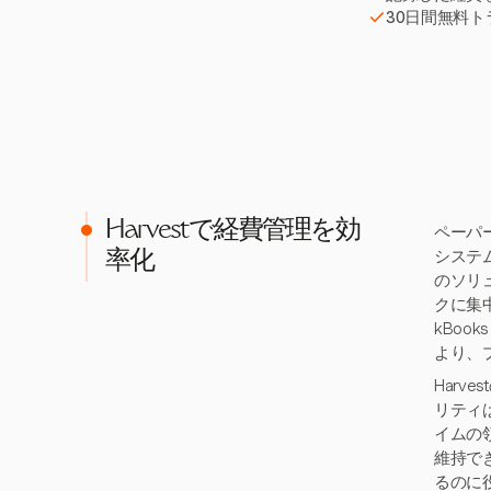
30日間無料
Harvestで経費管理を効
ペーパ
システ
率化
のソリ
クに集
kBoo
より、
Har
リティ
イムの
維持で
るのに