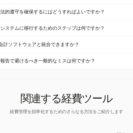
向上させます。
領収書アップロードを許可し、QuickBooks OnlineやXeroなどの
で法的遵守を確保するにはどうすればよいですか？
ことで、ペーパーレス経費報告を促進します。この統合により、財務
性と効率的な報告が確保されます。
るためには、デジタル領収書が正確で完全であり、監査のために取得
費システムに移行するためのステップは何ですか？
RSや英国のHMRCなどの規制は、これらの基準を満たす限り、デジ
として認識しています。
tのような既存のシステムとよく統合できるソフトウェアを選択します。
存の会計ソフトウェアと統合できますか？
なポリシーを定義し、リアルタイムでのトラッキングを促進して、ペ
移行を確保します。
QuickBooks OnlineやXeroなどの人気のある会計ソフトウェアと統
費報告で避けるべき一般的なミスは何ですか？
記録に流れ込み、手動データ入力を最小限に抑え、データの正確性を
領収書の取得を遅らせることや経費の分類を誤ることが含まれます。Ha
ードを促進し、手動での分類をサポートすることで、これらの問題を
関連する経費ツール
経費管理を効率化するためのさらなる方法をご紹介します