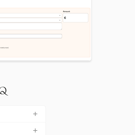
Q
す。また、処理時
少させることで