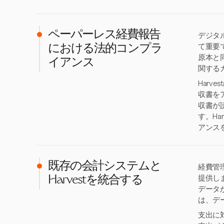
ペーパーレス経費報告
デジタ
て重要
における法的コンプラ
原本と
イアンス
関する
Har
収書を
収書が
す。H
アンス
既存の会計システムと
経費管
提供しま
Harvestを統合する
データ
は、デ
支出に