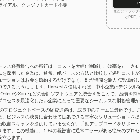
ロ
トライアル、クレジットカード不要
またはドラッグ＆
とPDF、
ーレス経費報告への移行は、コストを大幅に削減し、効率を向上させ
ムを採用した企業は、通常、紙ベースの方法と比較して処理コストが
ューションはお金を節約するだけでなく、処理時間を最大70%短縮
中できるようにします。Harvestを使用すれば、中小企業はデジタル領
ks OnlineやXeroなどの会計ソフトウェアと統合することで、経費
プロセスを最適化したい企業にとって重要なシームレスな財務管理が
vestのプロジェクトベースの経費追跡は、成長中のチームに最適です
は、ビジネスの成長に合わせて拡張できる堅牢なソリューションを提供し
領収書スキャンを提供していませんが、手動アップロードをサポート
きます。この機能は、19%の報告書に通常エラーがある従来のプロ
役立ちます。