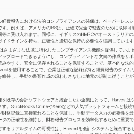
ル経費報告における法的コンプライアンスの確保は、ペーパーレスシ
です。例えば、アメリカのIRSは、正確で完全で監査のために取得可
同等に受け入れます。同様に、イギリスのHMRCやオーストラリアの
ガイドラインを持ち、正確性と適切な保持の必要性を強調しています
vestはさまざまな法域に特化したコンプライアンス機能を提供してい
アップロードできるようにし、コンプライアントな文書の作成をサポ
読みやすく、安全に保存されることを保証することで、基本的な法的
arvestを使用することで、企業は正確な記録保持と経費報告のタイ
を維持し、手動の書類作成の煩わしさなしに地元の規制に従うことが
理を既存の会計ソフトウェアと統合したい企業にとって、Harvest
す。QuickBooks OnlineやXeroなどの人気プラットフォームと接続
が財務記録に直接流れることを保証し、手動データ入力の必要性を最
ータの正確性を維持し、財務報告プロセスを効率化するために重要で
対するリアルタイムの可視性は、Harvestを会計システムと統合す