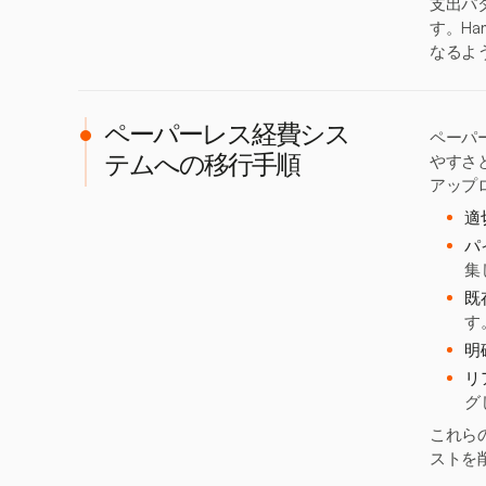
支出パ
す。H
なるよ
ペーパーレス経費シス
ペーパ
やすさと
テムへの移行手順
アップ
適
パ
集
既
す
明
リ
グ
これら
ストを