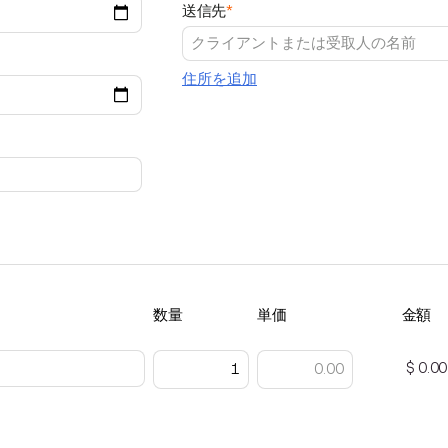
送信先
*
住所を追加
数量
単価
金額
$ 0.00