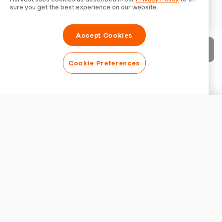
sure you get the best experience on our website.
Accept Cookies
請求書を送信
Cookie Preferences
PDFをダウンロード
請求書をカスタマイズ
外観
ロゴを追加
請求書タイトルを表示
請求書の設定
通貨