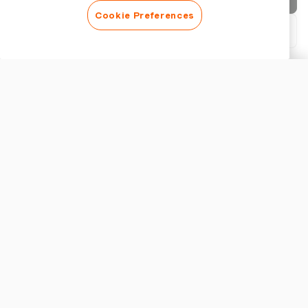
Cookie Preferences
PDFをダウンロード
請求書をカスタマイズ
外観
ロゴを追加
請求書タイトルを表示
請求書の設定
通貨
イギリス請求書テンプレートのダウンロードとカスタマイ
ズ方法
税金
イギリス請求書テンプレートを迅速に取得するには、「UK請求
最大2つの税率を追加
書テンプレート Word」、「Excel請求書テンプレート UK」、