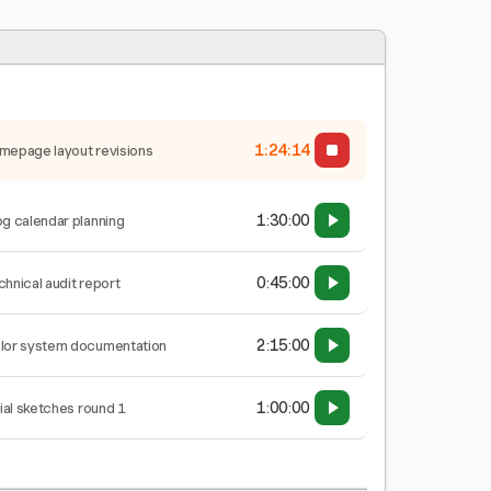
1:24:15
mepage layout revisions
1:30:00
og calendar planning
0:45:00
chnical audit report
2:15:00
lor system documentation
1:00:00
tial sketches round 1