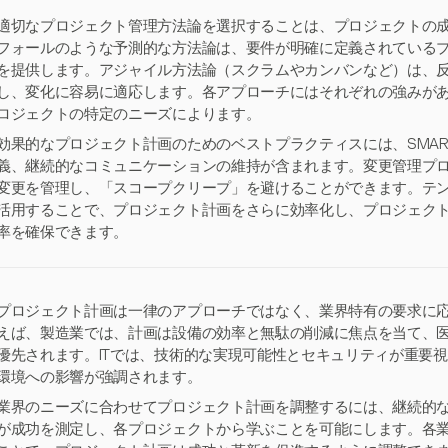
適切なプロジェクト管理方法論を選択することは、プロジェクトの
フォールのような予測的な方法論は、要件が明確に定義されている
を提供します。アジャイル方法論（スクラムやカンバンなど）は、
し、変化に容易に適応します。各アプローチにはそれぞれの強みが
ロジェクトの特定のニーズによります。
効果的なプロジェクト計画のためのベストプラクティスには、SMA
義、継続的なコミュニケーションの維持が含まれます。変更管理プ
変更を管理し、「スコープクリープ」を避けることができます。テ
活用することで、プロジェクト計画をさらに効率化し、プロジェク
率を確保できます。
プロジェクト計画は一律のアプローチではなく、業界特有の要求に
えば、製造業では、計画は設備の効率と無駄の削減に焦点を当て、
優先されます。ITでは、技術的な実現可能性とセキュリティが重要
環境への影響が強調されます。
業界のニーズに合わせてプロジェクト計画を調整するには、継続的
が成功を測定し、各プロジェクトから学ぶことを可能にします。各