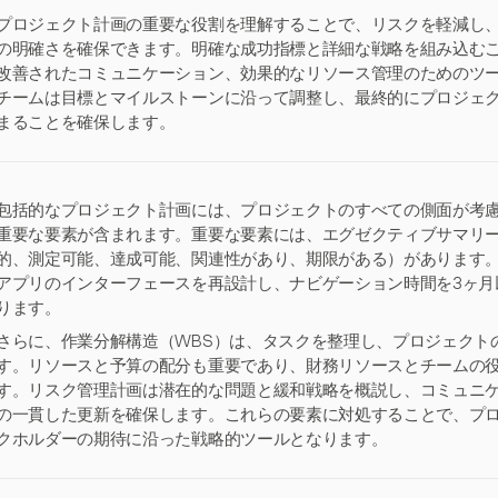
プロジェクト計画の重要な役割を理解することで、リスクを軽減し
の明確さを確保できます。明確な成功指標と詳細な戦略を組み込む
改善されたコミュニケーション、効果的なリソース管理のためのツ
チームは目標とマイルストーンに沿って調整し、最終的にプロジェ
まることを確保します。
包括的なプロジェクト計画には、プロジェクトのすべての側面が考
重要な要素が含まれます。重要な要素には、エグゼクティブサマリー
的、測定可能、達成可能、関連性があり、期限がある）があります。
アプリのインターフェースを再設計し、ナビゲーション時間を3ヶ月
ります。
さらに、作業分解構造（WBS）は、タスクを整理し、プロジェクト
す。リソースと予算の配分も重要であり、財務リソースとチームの
す。リスク管理計画は潜在的な問題と緩和戦略を概説し、コミュニ
の一貫した更新を確保します。これらの要素に対処することで、プ
クホルダーの期待に沿った戦略的ツールとなります。