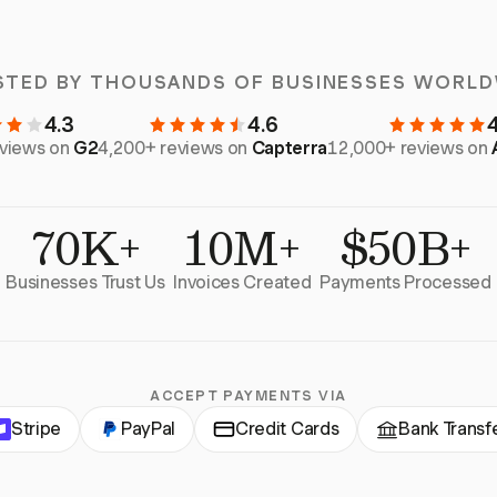
STED BY THOUSANDS OF BUSINESSES WORLD
4.3
4.6
eviews on
G2
4,200+ reviews on
Capterra
12,000+ reviews on
70K+
10M+
$50B+
Businesses Trust Us
Invoices Created
Payments Processed
ACCEPT PAYMENTS VIA
Stripe
PayPal
Credit Cards
Bank Transf