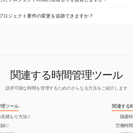
、開始から終了までのカレンダー時間であり、リソースの可用性や非
ですが、リソースを増やすことで期間を短縮することができます。
recastと組み合わせることで、歴史的データの分析とチームのキャパシ
使ってプロジェクト要件の変更を追跡できますか？
時間の見積もりの精度を向上させます。これらの洞察を活用すること
、全体的なプロジェクト管理の効率を向上させることができます。
tは詳細なレポートを提供することで、時間とプロジェクト要件の変更を
、チームは見積もりやスケジュールを適宜調整し、進化する要件にも
めることができます。Harvestを使用することで、チームは要件変
える影響をより良く管理できます。
関連する時間管理ツール
請求可能な時間を管理するためのさらなる方法をご紹介します
管理ツール
関連する
の見積もり方法
隔週時
記録
労働時間