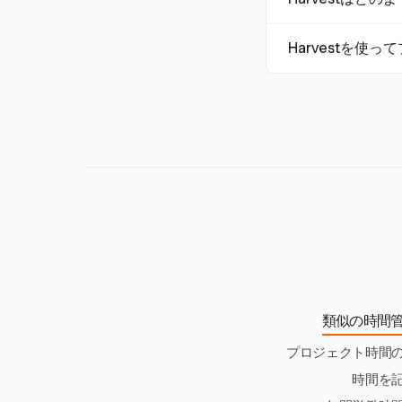
表します。期間は
ます。労力は一定
HarvestはFo
Harvestを
し、プロジェクト
正確な予測を行い
はい、Harves
ます。これにより
ジェクトを順調に進
タイムラインに与
類似の時間
プロジェクト時間
時間を