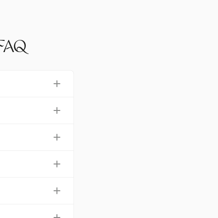
AQ
ボトムアップ見積
リオの加重平均を考
た類推見積もり、P
な予測と現実的な
し、不確実性を減
可能な目標を設定
分の領域内のタス
ことで、多様な視点を
型アプローチは主
気や技術的な課題
ィカルチェーン分
ー用の外部タイム
実際の作業時間を