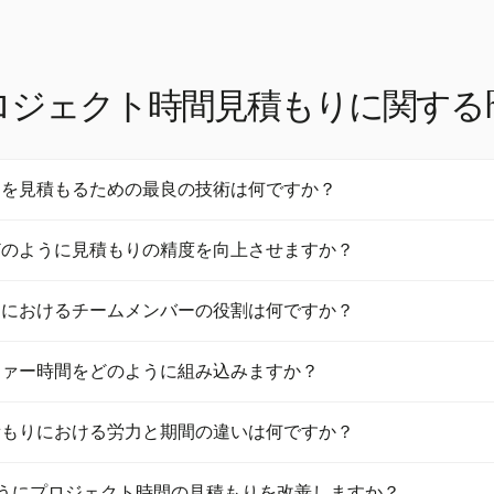
ロジェクト時間見積もりに関するF
間を見積もるための最良の技術は何ですか？
、プロジェクトを小さなタスクに分解し、それぞれの時間を合計する
どのように見積もりの精度を向上させますか？
三点見積もり（PERT）は、楽観的、悲観的、最も可能性の高いシナ
扱います。トップダウン見積もり、過去のプロジェクトデータを用い
去のプロジェクトのパフォーマンスに関する洞察を提供し、より正確
kerのような協力的手法も見積もりの精度を向上させます。
スにおけるチームメンバーの役割は何ですか？
可能にします。このデータを分析することで、労働力や材料費を予測
クトの予測可能性を高めます。歴史的データを活用することで、達成
、自分の専門知識や経験に基づいて貴重な意見を提供します。特に自
足度を向上させることもできます。
ファー時間をどのように組み込みますか？
。Planning Pokerのような協力的手法を通じて彼らを巻き込む
ニケーションを強化し、より正確な見積もりを実現します。この参加
、混乱を吸収し、締切を守るためにスケジュールに追加されます。病
減少させ、より信頼性の高いプロジェクト見積もりを確保します。
積もりにおける労力と期間の違いは何ですか？
問題に対応します。バッファーは、プロジェクトリスク分析やクリテ
もることができます。チーム用の内部タイムラインとステークホルダ
完了するために必要な総作業量を指し、時間または日数で測定され、
で、期待を管理し、安全網を提供できます。
どのようにプロジェクト時間の見積もりを改善しますか？