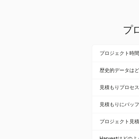
プ
プロジェクト時
効果的な手法には
歴史的データは
もりがあります。
慮して不確実性を
歴史的データは過
lanning Po
見積もりプロセ
マイルストーンを
少させ、プロジェ
チームメンバーは
し、勝率や顧客満
見積もりにバッ
クに関しては重要です
取り入れ、コミュ
バッファー時間は
観的なバイアスを
プロジェクト見
などの予期しない
析を使用して見積
労力は、タスクを
ラインを持つこと
Harvestは