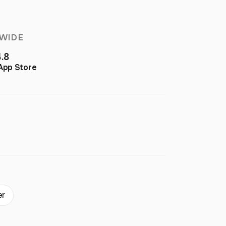
WIDE
4.8
App Store
er