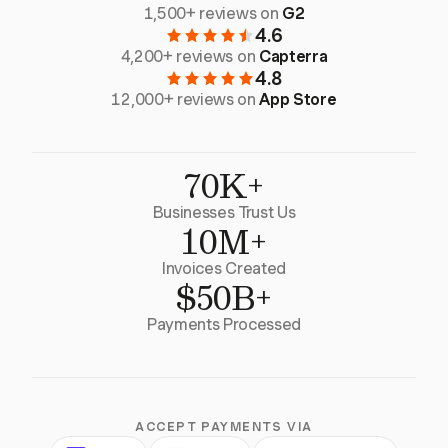
1,500+ reviews on
G2
4.6
4,200+ reviews on
Capterra
4.8
12,000+ reviews on
App Store
70K+
Businesses Trust Us
10M+
Invoices Created
$50B+
Payments Processed
ACCEPT PAYMENTS VIA