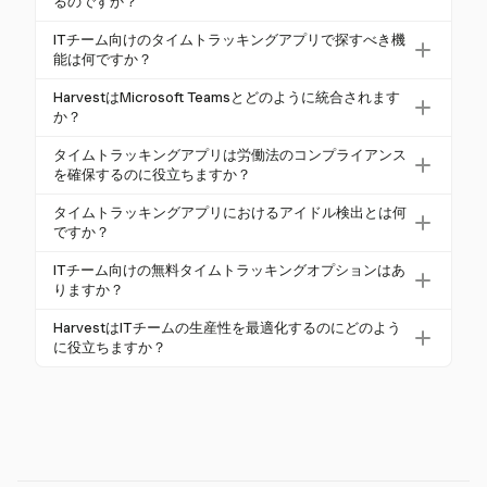
るのですか？
タイムトラッキングは、プロジェクトのタイムライ
ITチーム向けのタイムトラッキングアプリで探すべき機
ンに関する洞察を提供し、リソースの利用を向上さ
能は何ですか？
せ、プロジェクト管理を改善します。正確なタイム
重要な機能には、Microsoft Teamsとのシームレスな
HarvestはMicrosoft Teamsとどのように統合されます
トラッキングは、請求可能な時間と収益を10%増加
統合、リアルタイムトラッキング、アイドル検出、
か？
させ、プロジェクトをより収益性の高いものにしま
詳細なレポーティング、プロジェクト管理機能が含
HarvestはMicrosoft Teamsとスムーズに統合され、
す。
タイムトラッキングアプリは労働法のコンプライアンス
まれます。Harvestはこれらの機能を提供し、ITチー
ユーザーがTeams内で直接タイムを追跡し、タスクを
を確保するのに役立ちますか？
ムに最適です。
管理できるようにします。この統合により、コンテ
はい、タイムトラッキングアプリは、労働時間、残
タイムトラッキングアプリにおけるアイドル検出とは何
キストスイッチが最小限に抑えられ、生産性が向上
業、休憩を正確に記録することでコンプライアンス
ですか？
します。
を確保できます。通常3年から7年のデータ保持要件
アイドル検出は、ユーザーがアクティブに作業して
ITチーム向けの無料タイムトラッキングオプションはあ
を満たし、監査準備を容易にします。
いない期間を特定し、アプリがタイムトラッキング
りますか？
を一時停止できるようにします。この機能により、
多くのタイムトラッキングアプリ、特にHarvestは、
HarvestはITチームの生産性を最適化するのにどのよう
生産的な時間のみが記録され、Harvestのようなアプ
無料トライアルや基本バージョンを提供していま
に役立ちますか？
リで組織のニーズに合わせてカスタマイズできま
す。これらのオプションにより、ITチームは有料プラ
Harvestは、詳細なレポートやプロジェクト分析を通
す。
ンにコミットする前にソフトウェアを評価できま
じてデータ駆動の洞察を提供し、ITマネージャーが
す。
チームのパフォーマンスを最適化できるようにしま
す。異なるタスクやプロジェクトに費やした時間を
追跡し、リソース配分やワークフローの最適化を可