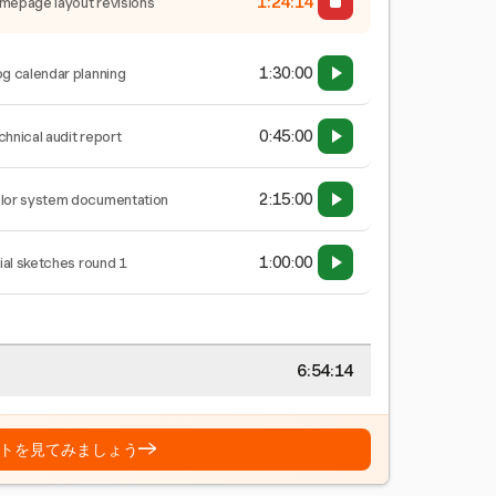
1:24:15
mepage layout revisions
1:30:00
og calendar planning
0:45:00
chnical audit report
2:15:00
lor system documentation
1:00:00
tial sketches round 1
6:54:15
→
トを見てみましょう