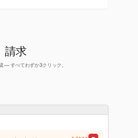
、請求
 — すべてわずか3クリック。