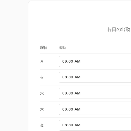
各日の出勤
出勤
曜日
月
火
水
木
金