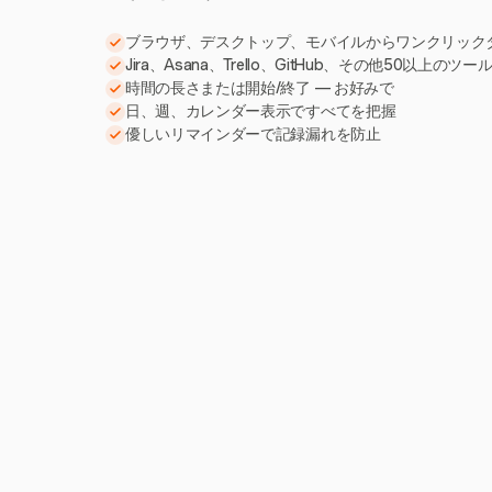
ブラウザ、デスクトップ、モバイルからワンクリック
Jira、Asana、Trello、GitHub、その他50以上のツ
時間の長さまたは開始/終了 — お好みで
日、週、カレンダー表示ですべてを把握
優しいリマインダーで記録漏れを防止