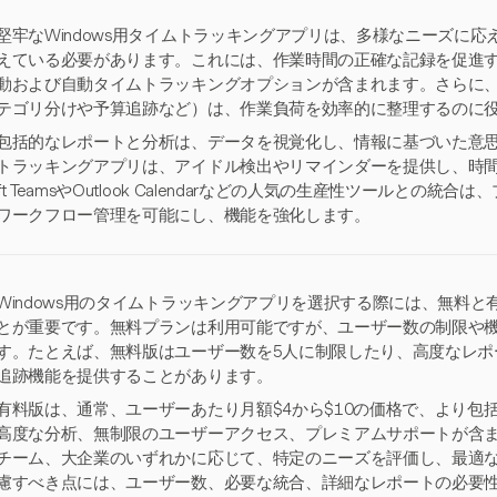
堅牢なWindows用タイムトラッキングアプリは、多様なニーズに
えている必要があります。これには、作業時間の正確な記録を促進
動および自動タイムトラッキングオプションが含まれます。さらに
テゴリ分けや予算追跡など）は、作業負荷を効率的に整理するのに
包括的なレポートと分析は、データを視覚化し、情報に基づいた意
トラッキングアプリは、アイドル検出やリマインダーを提供し、時間ロ
ft TeamsやOutlook Calendarなどの人気の生産性ツールと
ワークフロー管理を可能にし、機能を強化します。
Windows用のタイムトラッキングアプリを選択する際には、無料
とが重要です。無料プランは利用可能ですが、ユーザー数の制限や
す。たとえば、無料版はユーザー数を5人に制限したり、高度なレポ
追跡機能を提供することがあります。
有料版は、通常、ユーザーあたり月額$4から$10の価格で、より包
高度な分析、無制限のユーザーアクセス、プレミアムサポートが含
チーム、大企業のいずれかに応じて、特定のニーズを評価し、最適
慮すべき点には、ユーザー数、必要な統合、詳細なレポートの必要