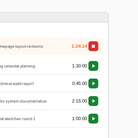
1:24:15
mepage layout revisions
1:30:00
og calendar planning
0:45:00
chnical audit report
2:15:00
lor system documentation
1:00:00
tial sketches round 1