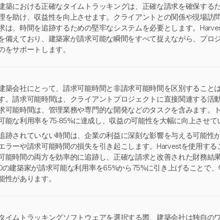
建築における正確なタイムトラッキングは、正確な請求を確保する
理を助け、収益性を向上させます。クライアントとの関係や現場訪
求は、時間を追跡するための堅牢なシステムを必要とします。Harve
を備えており、建築家が請求可能な瞬間をすべて捉えながら、プロ
のをサポートします。
建築会社にとって、請求可能時間と非請求可能時間を区別すること
す。請求可能時間は、クライアントプロジェクトに直接関連する活
求可能時間は、管理業務や専門的な開発などのタスクを含みます。
可能な利用率を75-85%に達成し、収益の可能性を大幅に向上させて
追跡されていない時間は、企業の利益に深刻な影響を与える可能性
エラーや請求可能時間の損失を引き起こします。Harvestを使用す
可能時間の両方を効率的に追跡し、正確な請求と改善された財務結果
0の建築家が請求可能な利用率を65%から75%に引き上げることで、年
能性があります。
タイムトラッキングソフトウェアを選択する際、建築会社は独自の