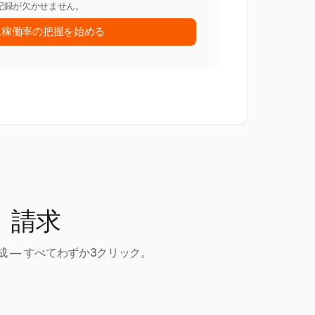
記録が欠かせません。
ム稼働率の把握を始める
、請求
 — すべてわずか3クリック。