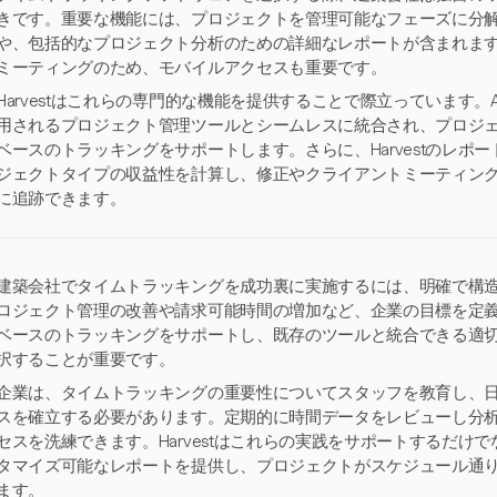
きです。重要な機能には、プロジェクトを管理可能なフェーズに分
や、包括的なプロジェクト分析のための詳細なレポートが含まれま
ミーティングのため、モバイルアクセスも重要です。
Harvestはこれらの専門的な機能を提供することで際立っています。Asa
用されるプロジェクト管理ツールとシームレスに統合され、プロジ
ベースのトラッキングをサポートします。さらに、Harvestのレポ
ジェクトタイプの収益性を計算し、修正やクライアントミーティン
に追跡できます。
建築会社でタイムトラッキングを成功裏に実施するには、明確で構
ロジェクト管理の改善や請求可能時間の増加など、企業の目標を定
ベースのトラッキングをサポートし、既存のツールと統合できる適切なソ
択することが重要です。
企業は、タイムトラッキングの重要性についてスタッフを教育し、
スを確立する必要があります。定期的に時間データをレビューし分
セスを洗練できます。Harvestはこれらの実践をサポートするだけ
タマイズ可能なレポートを提供し、プロジェクトがスケジュール通
ます。