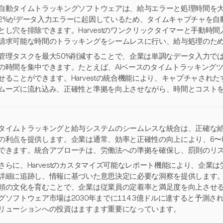
自動タイムトラッキングソフトウェアは、給与エラーと処理時間を大
2%がデータ入力エラーに起因しているため、タイムキャプチャを自
とし穴を排除できます。Harvestのワンクリックタイマーと手動時
請求可能な時間のトラッキングをシームレスに行い、給与処理のた
管理タスクを最大50%削減することで、企業は単調なデータ入力で
の時間を集中できます。たとえば、AIベースのタイムトラッキングツ
せることができます。Harvestの統合機能により、キャプチャされ
ムーズに流れ込み、正確性と準拠を向上させながら、時間とコスト
タイムトラッキングと給与システムのシームレスな統合は、正確な
の利点を提供します。企業は通常、効率と正確性の向上により、6〜
できます。統合アプローチは、労働法への準拠を確保し、罰則のリ
さらに、Harvestのカスタマイズ可能なレポート機能により、企業
詳細に追跡し、情報に基づいた意思決定に必要な洞察を提供します
頼の文化を育むことで、企業は従業員の定着率と満足度を向上させ
グソフトウェア市場は2030年までに114.3億ドルに達すると予測されて
リューションへの投資はますます重要になっています。