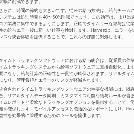
大幅に削減できます。
さらに、時間の節約も大きいです。従来の給与方法は、給与チームに
システムは処理時間を40〜50%削減できます。この効率は、より
コア業務に集中できるようにします。正確でタイムリーな給与は従業
件の給与エラー後に新しい仕事を検討します。Harvestは、エラー
レスな統合体験を提供することで、これらの課題に対処します。
タイムトラッキングソフトウェアにおける給与統合は、従業員の作
イムトラッキングシステムから給与ソフトウェアに直接自動化しま
要になり、給与計算の正確性と一貫性が確保されます。リアルタイ
になり、管理負担とエラーのリスクが軽減されます。
統合されたタイムトラッキングソフトウェアの重要な機能には、既
合、リアルタイムデータ同期、カスタマイズ可能な給与ルールが含まれま
イムレポートと柔軟なトラッキングオプションを提供することで、労
拠を確保します。モバイルアクセスと包括的なレポートにより、Harv
益性を効果的に管理するためのツールを提供します。