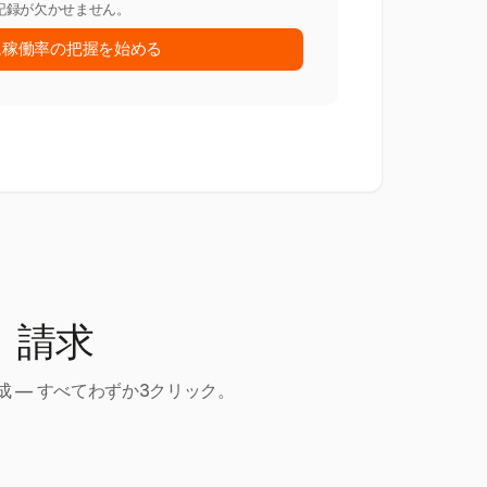
記録が欠かせません。
ム稼働率の把握を始める
、請求
 — すべてわずか3クリック。