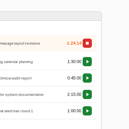
1:24:15
mepage layout revisions
1:30:00
og calendar planning
0:45:00
chnical audit report
2:15:00
lor system documentation
1:00:00
tial sketches round 1