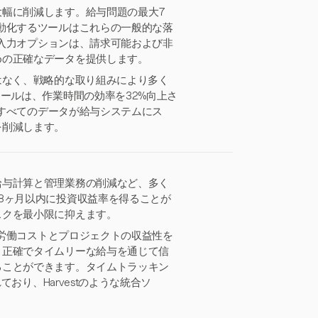
幅に削減します。給与問題の最大7
動化するツールはこれらの一般的な落
間入力オプションは、請求可能および非
めの正確なデータを提供します。
はなく、戦略的な取り組みにより多く
ールは、作業時間の効率を32%向上さ
たすべてのデータが給与システムにス
を削減します。
給与計算と管理業務の削減など、多く
8ヶ月以内に投資収益率を得ることが
スクを最小限に抑えます。
は労働コストとプロジェクトの収益性を
。正確でタイムリーな給与を通じて信
ることができます。タイムトラッキン
おり、Harvestのような統合ソ