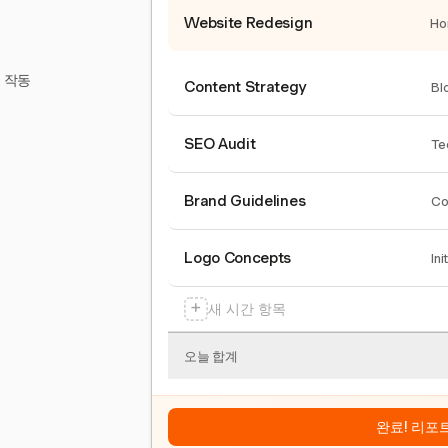
Website Redesign
Ho
서 작동
Content Strategy
Bl
SEO Audit
Te
Brand Guidelines
Co
Logo Concepts
Ini
+
새 시간 항목
오늘 합계
완료! 리포