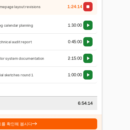
1:24:14
mepage layout revisions
1:30:00
og calendar planning
0:45:00
chnical audit report
2:15:00
lor system documentation
1:00:00
tial sketches round 1
6:54:14
→
트를 확인해 봅시다