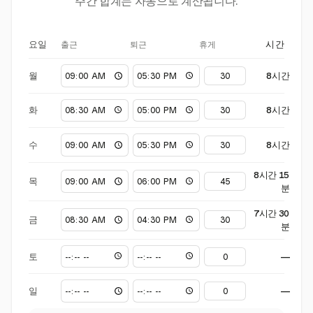
주간 합계는 자동으로 계산됩니다.
출근
퇴근
휴게
요일
시간
월
8시간
화
8시간
수
8시간
8시간 15
목
분
7시간 30
금
분
토
—
일
—