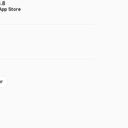
4.8
App Store
er