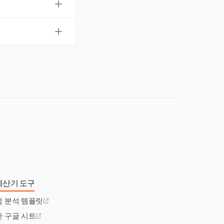
이 적용 가능한 규정
그러나 20분 미만의
야 합니다.
 않습니다. 고용주는
.
계산기 도구
점 분석 템플릿
간 구글 시트