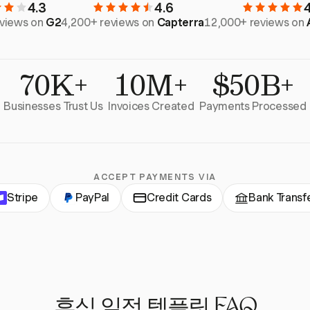
4.3
4.6
eviews on
G2
4,200+ reviews on
Capterra
12,000+ reviews on
70K+
10M+
$50B+
Businesses Trust Us
Invoices Created
Payments Processed
ACCEPT PAYMENTS VIA
Stripe
PayPal
Credit Cards
Bank Transf
휴식 일정 템플릿 FAQ