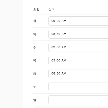
출근
요일
월
화
수
목
금
토
일