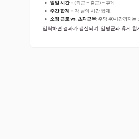
일일 시간
= (퇴근 − 출근) − 휴게.
주간 합계
= 각 날의 시간 합계.
소정 근로 vs. 초과근무
: 주당 40시간까지는 
입력하면 결과가 갱신되며, 일평균과 휴게 합