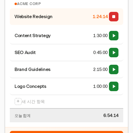
ACME CORP
Website Redesign
1:24:15
Content Strategy
1:30:00
SEO Audit
0:45:00
Brand Guidelines
2:15:00
Logo Concepts
1:00:00
+
새 시간 항목
6:54:15
오늘 합계