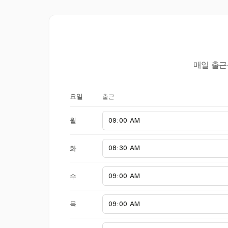
매일 출근
출근
요일
월
화
수
목