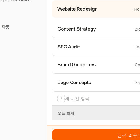
Website Redesign
Ho
서 작동
Content Strategy
Bl
SEO Audit
Te
Brand Guidelines
Co
Logo Concepts
Ini
+
새 시간 항목
오늘 합계
완료! 리포