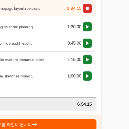
1:24:16
mepage layout revisions
1:30:00
og calendar planning
0:45:00
chnical audit report
2:15:00
lor system documentation
1:00:00
tial sketches round 1
6:54:16
→
트를 확인해 봅시다