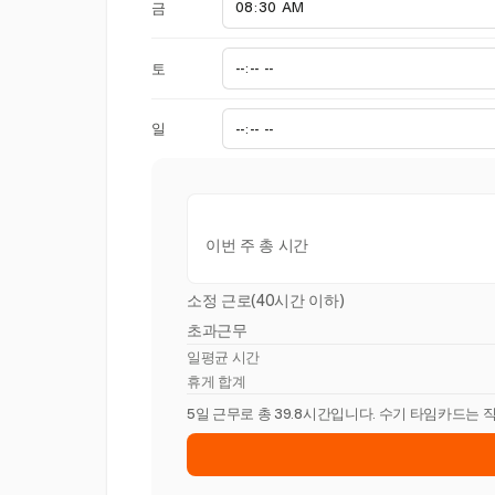
금
토
일
이번 주 총 시간
소정 근로(40시간 이하)
초과근무
일평균 시간
휴게 합계
5일 근무로 총 39.8시간입니다. 수기 타임카드는 