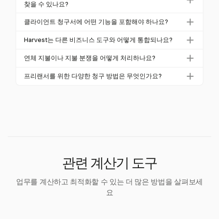
을 열고 자리 표시자 텍스트를 비즈니스 세부정보로 교
찾을 수 있나요?
가능한 세금, 할인 및 총 금액이 표시되어야 합니다. 명
체하세요. 로고를 업데이트하고 브랜드에 맞게 글꼴과
확한 지불 조건은 준수를 위해 필수적입니다.
클라이언트 청구서에 대한 무료 워드 템플릿은 Micros
클라이언트 청구서에 어떤 기능을 포함해야 하나요?
색상을 조정하며 청구서 번호, 날짜 및 항목별 목록과
oft Office 웹사이트와 다양한 온라인 템플릿 저장소에
같은 모든 필요한 정보가 정확한지 확인하세요.
클라이언트 청구서에는 비즈니스 및 클라이언트 정보,
서 찾을 수 있습니다. 이러한 템플릿은 특정 비즈니스
Harvest는 다른 비즈니스 도구와 어떻게 통합되나요?
청구서 번호, 날짜, 항목별 상품/서비스, 적용 가능한 세
요구에 맞게 쉽게 사용자 정의할 수 있어 전문 청구서
Harvest는 Asana, Trello, Jira, Slack, GitHub, QuickBoo
금 및 총 금액이 포함되어야 합니다. Harvest의 청구 기
연체 지불이나 지불 분쟁을 어떻게 처리하나요?
의 출발점이 됩니다.
ks, Xero, Stripe 및 PayPal과 원활하게 통합되어 작업
능은 추적된 시간에서 이러한 요소를 자동으로 통합합
연체료를 포함한 명확한 지불 조건을 사전에 설정하고,
흐름을 간소화하고 플랫폼 간 데이터 관리를 중앙 집중
프리랜서를 위한 다양한 청구 방법은 무엇인가요?
니다.
만기일 전후에 알림을 보내는 일관된 프로세스를 따르
화할 수 있습니다.
프리랜서는 시간당 청구, 고정 가격 프로젝트 또는 반
세요. 클라이언트와의 투명한 소통을 유지하여 분쟁을
복 유지 계약을 선택할 수 있습니다. 각 방법은 청구서
원만하고 효율적으로 해결하세요.
에 반영될 수 있으며, Harvest는 시간을 추적하고 정확
한 청구서를 자동으로 생성하는 데 도움을 줍니다.
관련 계산기 도구
업무를 계산하고 최적화할 수 있는 더 많은 방법을 살펴보세
요