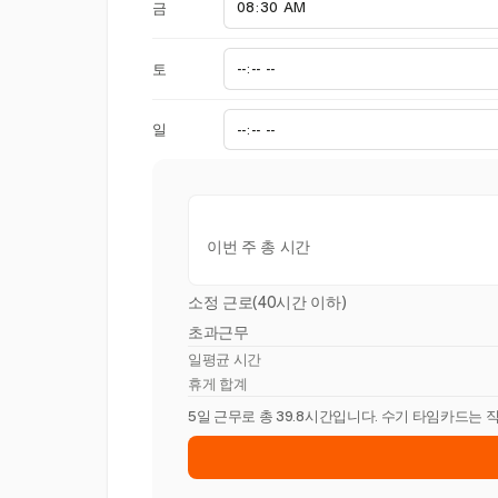
금
토
일
이번 주 총 시간
소정 근로(40시간 이하)
초과근무
일평균 시간
휴게 합계
5일 근무로 총 39.8시간입니다. 수기 타임카드는 