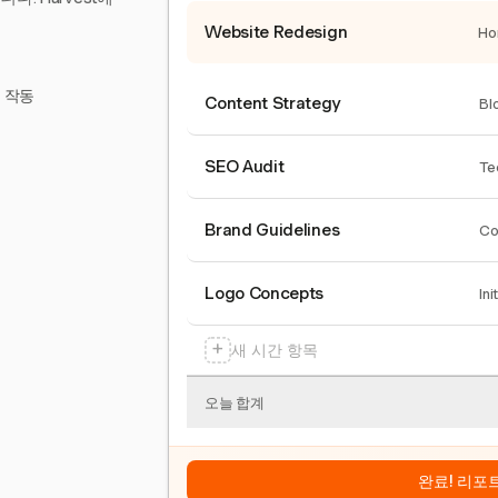
Website Redesign
Ho
서 작동
Content Strategy
Bl
SEO Audit
Te
Brand Guidelines
Co
Logo Concepts
Ini
+
새 시간 항목
오늘 합계
완료! 리포