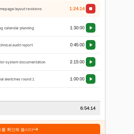
1:24:15
mepage layout revisions
1:30:00
og calendar planning
0:45:00
chnical audit report
2:15:00
lor system documentation
1:00:00
tial sketches round 1
6:54:15
→
트를 확인해 봅시다