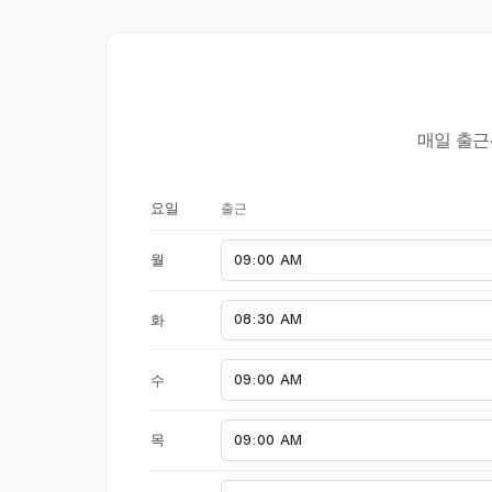
매일 출근
출근
요일
월
화
수
목