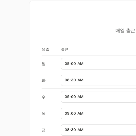
매일 출근
출근
요일
월
화
수
목
금