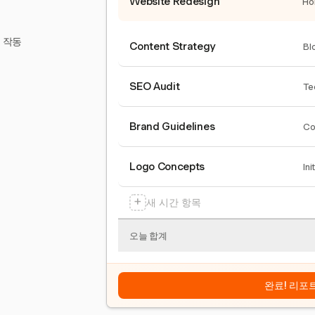
Website Redesign
Ho
서 작동
Content Strategy
Bl
SEO Audit
Te
Brand Guidelines
Co
Logo Concepts
Ini
+
새 시간 항목
오늘 합계
완료! 리포