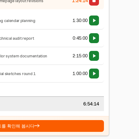
1:24:15
mepage layout revisions
1:30:00
og calendar planning
0:45:00
chnical audit report
2:15:00
lor system documentation
1:00:00
tial sketches round 1
6:54:15
→
트를 확인해 봅시다