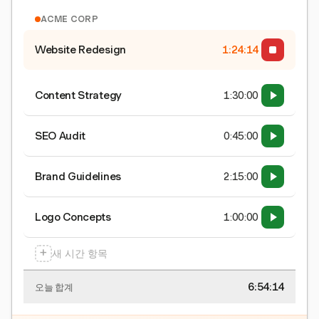
ACME CORP
Website Redesign
1:24:15
Content Strategy
1:30:00
SEO Audit
0:45:00
Brand Guidelines
2:15:00
Logo Concepts
1:00:00
+
새 시간 항목
6:54:15
오늘 합계