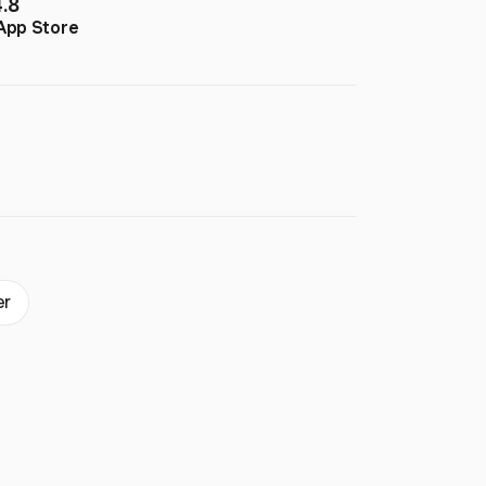
4.8
App Store
er