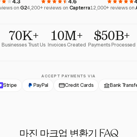
4.3
4.6
eviews on
G2
4,200+ reviews on
Capterra
12,000+ reviews on
70K+
10M+
$50B+
Businesses Trust Us
Invoices Created
Payments Processed
ACCEPT PAYMENTS VIA
Stripe
PayPal
Credit Cards
Bank Transf
마진 마크업 변환기 FAQ