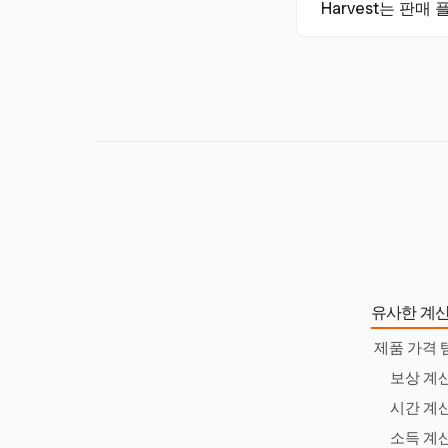
Harvest는 판
및 송장 기능을 통해
Harvest는 Qui
가격 전략과 함께 
유사한 계산
제품 가격 
보상 계
시간 계
소득 계