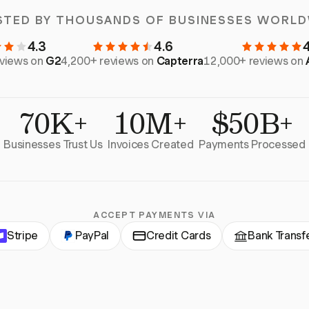
STED BY THOUSANDS OF BUSINESSES WORLD
4.3
4.6
eviews on
G2
4,200+ reviews on
Capterra
12,000+ reviews on
70K+
10M+
$50B+
Businesses Trust Us
Invoices Created
Payments Processed
ACCEPT PAYMENTS VIA
Stripe
PayPal
Credit Cards
Bank Transf