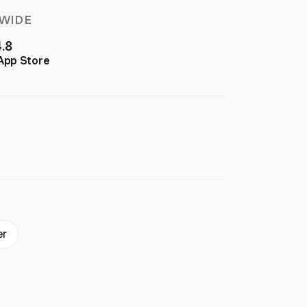
WIDE
4.8
App Store
er