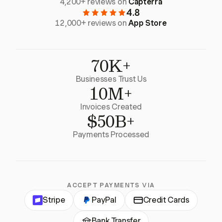
4,200+ reviews on
Capterra
4.8
12,000+ reviews on
App Store
70K+
Businesses Trust Us
10M+
Invoices Created
$50B+
Payments Processed
ACCEPT PAYMENTS VIA
Stripe
PayPal
Credit Cards
Bank Transfer