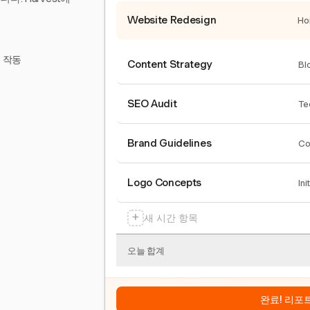
Website Redesign
Ho
서 작동
Content Strategy
Bl
SEO Audit
Te
Brand Guidelines
Co
Logo Concepts
Ini
+
새 시간 항목
오늘 합계
완료! 리포