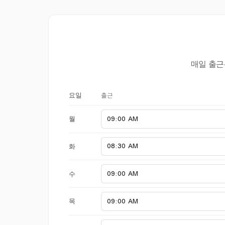
매일 출근
출근
요일
월
화
수
목