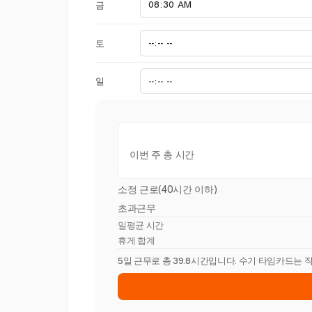
금
토
일
이번 주 총 시간
소정 근로(40시간 이하)
초과근무
일평균 시간
휴게 합계
5일 근무로 총 39.8시간입니다. 수기 타임카드는 