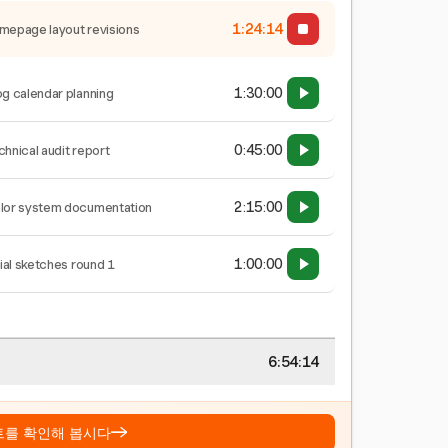
1:24:15
mepage layout revisions
1:30:00
og calendar planning
0:45:00
chnical audit report
2:15:00
lor system documentation
1:00:00
tial sketches round 1
6:54:15
→
트를 확인해 봅시다