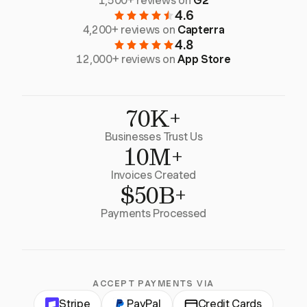
1,500+ reviews on
G2
4.6
4,200+ reviews on
Capterra
4.8
12,000+ reviews on
App Store
70K+
Businesses Trust Us
10M+
Invoices Created
$50B+
Payments Processed
ACCEPT PAYMENTS VIA
Stripe
PayPal
Credit Cards