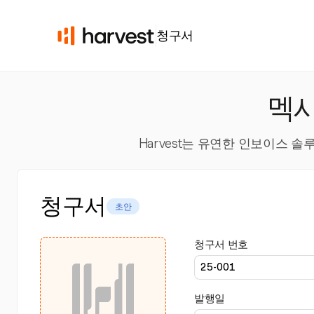
청구서
멕시
Harvest는 유연한 인보이스 
청구서
초안
청구서 번호
발행일