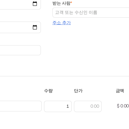
받는 사람
*
주소 추가
수량
단가
금액
$ 0.00