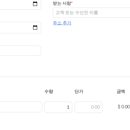
받는 사람
*
주소 추가
수량
단가
금액
$ 0.00