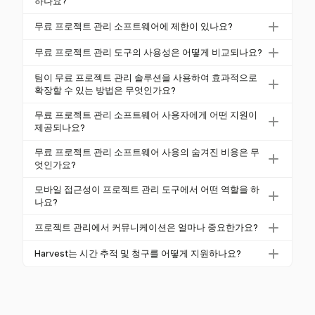
하나요?
작업 관리, 파일 공유 및 협업 도구와 같은 핵심 기능을
무료 프로젝트 관리 소프트웨어에 제한이 있나요?
찾아야 합니다. 소프트웨어가 칸반 보드나 캘린더와 같
네, 무료 소프트웨어는 종종 저장 용량 제한(100MB에
은 필수 뷰를 제공하는지 확인하고, 효율성을 높이기
무료 프로젝트 관리 도구의 사용성은 어떻게 비교되나요?
서 1GB), 기본 기능 및 제한된 통합과 같은 제한이 있
위해 기본 자동화 기능을 제공하는지 고려하세요.
사용성은 무료 도구마다 크게 다릅니다. 팀과 함께 소
습니다. 간트 차트나 전담 지원과 같은 고급 기능은 유
팀이 무료 프로젝트 관리 솔루션을 사용하여 효과적으로
프트웨어를 테스트하여 사용 용이성, 학습 곡선 및 기
확장할 수 있는 방법은 무엇인가요?
료 플랜에만 제공될 수 있습니다.
존 워크플로와의 통합 정도를 평가하는 것이 중요합니
효과적으로 확장하려면 명확한 워크플로를 정의하고
무료 프로젝트 관리 소프트웨어 사용자에게 어떤 지원이
다. 팀의 피드백이 선택에 도움이 될 수 있습니다.
모든 팀원이 도구를 일관되게 사용하도록 해야 합니다.
제공되나요?
통합을 활용하고 반복적인 작업을 자동화하여 효율성
무료 사용자는 일반적으로 커뮤니티 포럼, 사용자 가이
무료 프로젝트 관리 소프트웨어 사용의 숨겨진 비용은 무
과 커뮤니케이션을 향상시키세요.
드 및 문서를 통해 지원을 받을 수 있습니다. 전담 고객
엇인가요?
지원은 무료 플랜에서는 드물지만, 이러한 리소스는 여
숨겨진 비용에는 누락된 기능에 대한 수동 작업으로 인
모바일 접근성이 프로젝트 관리 도구에서 어떤 역할을 하
전히 유용한 도움을 제공할 수 있습니다.
한 시간 손실과 생산성 감소가 포함될 수 있습니다. 무
나요?
료 도구에 의존하기 전에 효율성에 미치는 전체 영향을
모바일 접근성은 팀이 이동 중에도 프로젝트를 관리할
프로젝트 관리에서 커뮤니케이션은 얼마나 중요한가요?
고려하세요.
수 있도록 보장하며, 이는 원격 작업 및 이동 중 프로젝
커뮤니케이션은 매우 중요하며, 57%의 프로젝트가 커
트 관리에 중요합니다. 이는 더 큰 유연성과 반응성을
Harvest는 시간 추적 및 청구를 어떻게 지원하나요?
뮤니케이션 단절로 실패합니다. 효과적인 도구는 이러
제공합니다.
Harvest는 정확한 시간 추적을 위한 원클릭 타이머와
한 실패를 방지하기 위해 명확한 커뮤니케이션 채널을
포괄적인 청구 기능을 제공하여 팀과 프리랜서의 청구
촉진합니다.
가능 및 비청구 가능 시간을 간소화합니다.