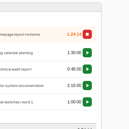
1:24:15
mepage layout revisions
1:30:00
og calendar planning
0:45:00
chnical audit report
2:15:00
lor system documentation
1:00:00
tial sketches round 1