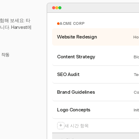
험해 보세요: 타
ACME CORP
. Harvest에
Website Redesign
Ho
서 작동
Content Strategy
Bl
SEO Audit
Te
Brand Guidelines
Co
Logo Concepts
Ini
+
새 시간 항목