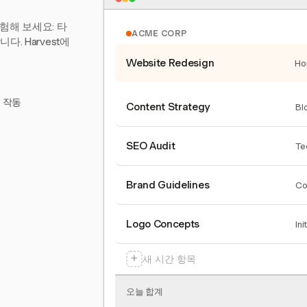
험해 보세요: 타
ACME CORP
. Harvest에
Website Redesign
Ho
서 작동
Content Strategy
Bl
SEO Audit
Te
Brand Guidelines
Co
Logo Concepts
Ini
+
새 시간 항목
오늘 합계