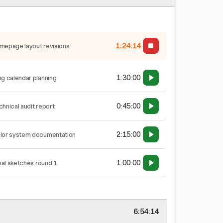
1:24:14
mepage layout revisions
1:30:00
og calendar planning
0:45:00
chnical audit report
2:15:00
lor system documentation
1:00:00
tial sketches round 1
6:54:14