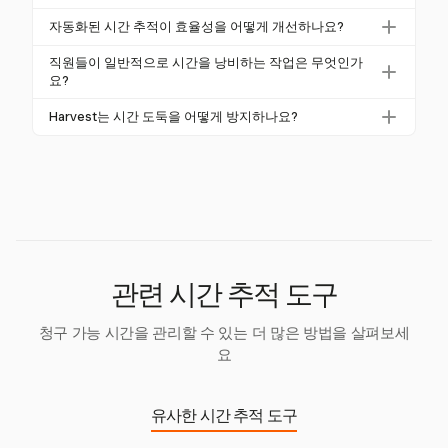
력을 제공하여 생산성을 향상시킵니다. 비효율성을 식
시간 도둑은 미국 고용주에게 연간 4000억 달러 이상
별하고 자원 배분을 최적화하여 보다 집중적이고 생산
자동화된 시간 추적이 효율성을 어떻게 개선하나요?
의 비용을 초래합니다. "버디 펀칭"과 같은 관행은 평균
적인 인력을 이끌어냅니다.
자동화된 시간 추적은 수동 오류를 줄이고 직원의 책임
2.2%의 급여 비용을 부풀리며, Harvest와 같은 정확한
직원들이 일반적으로 시간을 낭비하는 작업은 무엇인가
을 향상시켜 효율성을 개선합니다. Harvest와 같은 도
요?
시간 추적 솔루션의 필요성을 강조합니다.
구는 작업 시간에 대한 실시간 데이터를 제공하여 기업
일반적인 시간 낭비 작업에는 인터넷 검색(47%), 소셜
Harvest는 시간 도둑을 어떻게 방지하나요?
이 작업 흐름을 간소화하고 생산성 손실을 제거하는 데
미디어 사용(45%), 그리고 지속적인 이메일 확인이 포
도움을 줍니다.
Harvest는 원클릭 타이머와 상세 보고서를 제공하여
함되며, 이는 하루에 최대 2.5시간의 생산적 시간을 소
정확한 추적을 통해 시간 도둑을 방지하고, 기록되지
모할 수 있습니다.
않은 작업 활동으로 인한 재정적 손실을 줄입니다.
관련 시간 추적 도구
청구 가능 시간을 관리할 수 있는 더 많은 방법을 살펴보세
요
유사한 시간 추적 도구