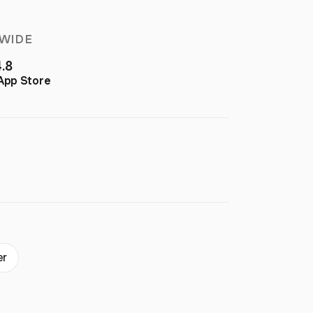
WIDE
4.8
App Store
er