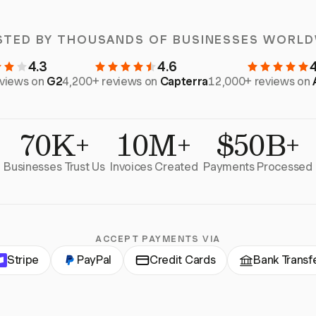
STED BY THOUSANDS OF BUSINESSES WORLD
4.3
4.6
eviews on
G2
4,200+ reviews on
Capterra
12,000+ reviews on
70K+
10M+
$50B+
Businesses Trust Us
Invoices Created
Payments Processed
ACCEPT PAYMENTS VIA
Stripe
PayPal
Credit Cards
Bank Transf