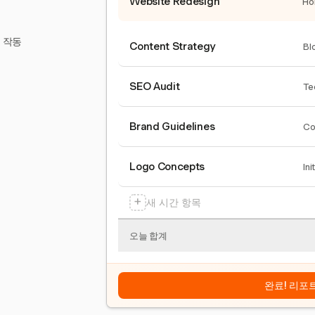
Website Redesign
Ho
서 작동
Content Strategy
Bl
SEO Audit
Te
Brand Guidelines
Co
Logo Concepts
Ini
+
새 시간 항목
오늘 합계
완료! 리포