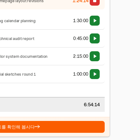
1:24:15
mepage layout revisions
1:30:00
og calendar planning
0:45:00
chnical audit report
2:15:00
lor system documentation
1:00:00
tial sketches round 1
6:54:15
→
트를 확인해 봅시다