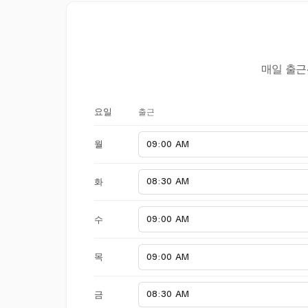
매일 출근
출근
요일
월
화
수
목
금