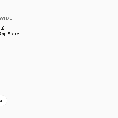
WIDE
4.8
App Store
er