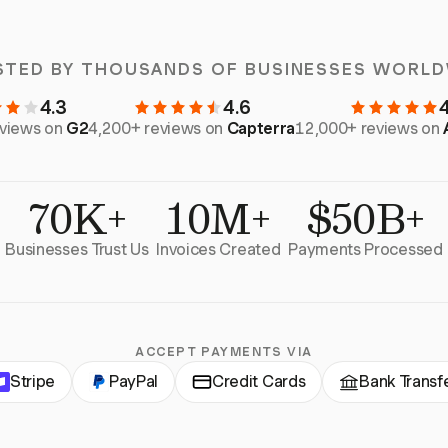
STED BY THOUSANDS OF BUSINESSES WORLD
4.3
4.6
eviews on
G2
4,200+ reviews on
Capterra
12,000+ reviews on
70K+
10M+
$50B+
Businesses Trust Us
Invoices Created
Payments Processed
ACCEPT PAYMENTS VIA
Stripe
PayPal
Credit Cards
Bank Transf