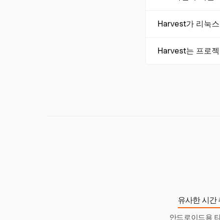
네, 여러 리눅스 
Harvest가 리
복원되면 자동으로 
Harvest는 리눅
Harvest는 프
간 추적 기능을 제
Harvest는 Asa
할 수 있도록 합니
유사한 시간 
안드로이드용 