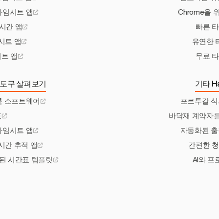
타임시트 앱
Chrome을
시간 앱
빠른 
시트 앱
유연한 
트 앱
무료 
 도구 살펴보기
기타 Ha
록 소프트웨어
포르투갈 식
표
바닥재 계약자를
타임시트 앱
자동화된 출
시간 추적 앱
간편한 
된 시간표 템플릿
AI와 