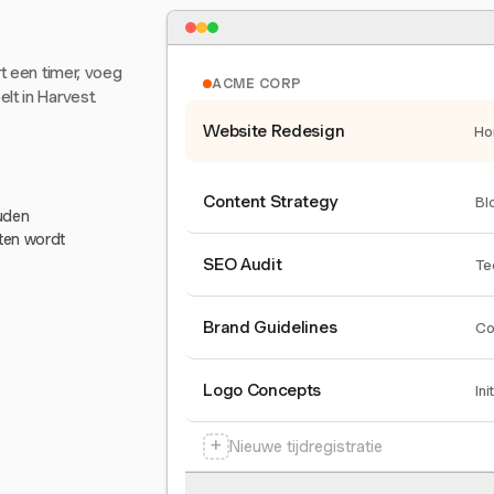
rt een timer, voeg
ACME CORP
lt in Harvest.
Website Redesign
Ho
Content Strategy
Bl
ouden
eten wordt
SEO Audit
Te
Brand Guidelines
Co
Logo Concepts
Ini
+
Nieuwe tijdregistratie