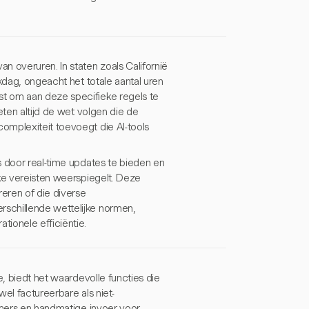
n overuren. In staten zoals Californië
kdag, ongeacht het totale aantal uren
t om aan deze specifieke regels te
eten altijd de wet volgen die de
omplexiteit toevoegt die AI-tools
s door real-time updates te bieden en
jke vereisten weerspiegelt. Deze
reren of die diverse
schillende wettelijke normen,
ionele efficiëntie.
e, biedt het waardevolle functies die
el factureerbare als niet-
imers en handmatige invoer voor