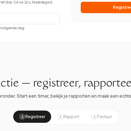
ef (bijv. CA na 12 u, feestdagen).
Registre
envolgende dag.
actie — registreer, rapportee
onder. Start een timer, bekijk je rapporten en maak een echte 
Registreer
Rapport
Factuur
1
2
3