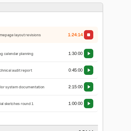
1:24:15
mepage layout revisions
1:30:00
og calendar planning
0:45:00
chnical audit report
2:15:00
lor system documentation
1:00:00
tial sketches round 1