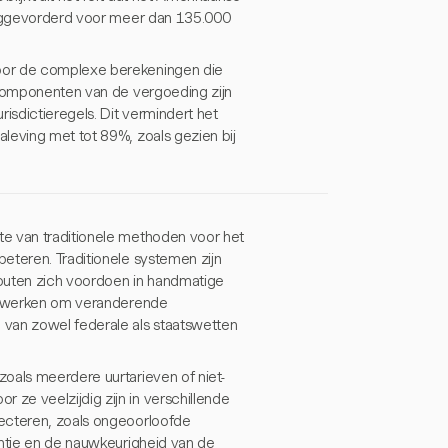
eruggevorderd voor meer dan 135.000
door de complexe berekeningen die
 componenten van de vergoeding zijn
isdictieregels. Dit vermindert het
leving met tot 89%, zoals gezien bij
te van traditionele methoden voor het
eteren. Traditionele systemen zijn
outen zich voordoen in handmatige
bijwerken om veranderende
 van zowel federale als staatswetten
oals meerdere uurtarieven of niet-
ze veelzijdig zijn in verschillende
tecteren, zoals ongeoorloofde
entie en de nauwkeurigheid van de