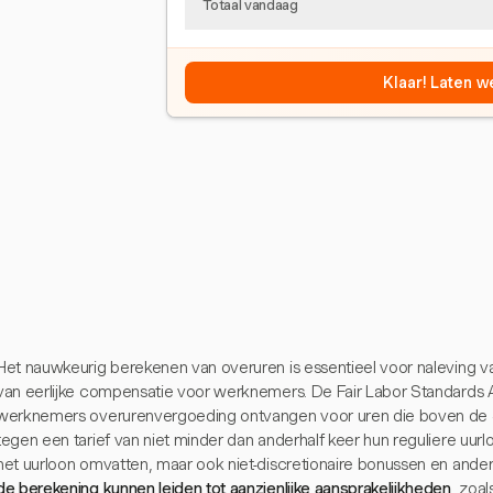
Totaal vandaag
Klaar! Laten w
Het nauwkeurig berekenen van overuren is essentieel voor naleving 
van eerlijke compensatie voor werknemers. De Fair Labor Standards A
werknemers overurenvergoeding ontvangen voor uren die boven de
tegen een tarief van niet minder dan anderhalf keer hun reguliere uurloo
het uurloon omvatten, maar ook niet-discretionaire bonussen en an
de berekening kunnen leiden tot aanzienlijke aansprakelijkheden
, zoal