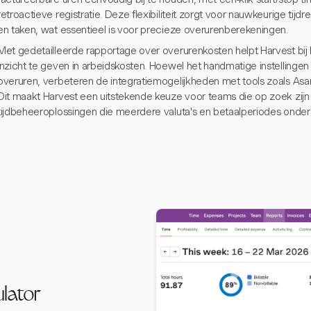
retroactieve registratie. Deze flexibiliteit zorgt voor nauwkeurige tijdr
en taken, wat essentieel is voor precieze overurenberekeningen.
Met gedetailleerde rapportage over overurenkosten helpt Harvest bi
inzicht te geven in arbeidskosten. Hoewel het handmatige instellingen
overuren, verbeteren de integratiemogelijkheden met tools zoals Asan
Dit maakt Harvest een uitstekende keuze voor teams die op zoek zijn
tijdbeheeroplossingen die meerdere valuta's en betaalperiodes onder
lator