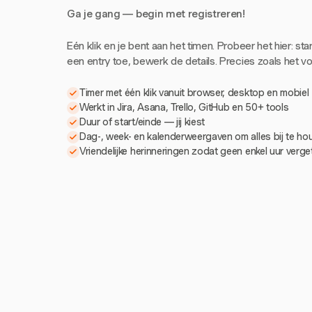
Ga je gang — begin met registreren!
Eén klik en je bent aan het timen. Probeer het hier: sta
een entry toe, bewerk de details. Precies zoals het voe
Timer met één klik vanuit browser, desktop en mobiel
Werkt in Jira, Asana, Trello, GitHub en 50+ tools
Duur of start/einde — jij kiest
Dag-, week- en kalenderweergaven om alles bij te h
Vriendelijke herinneringen zodat geen enkel uur verg