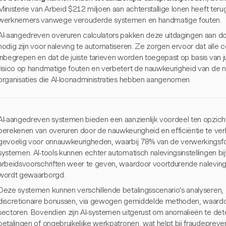
Ministerie van Arbeid $212 miljoen aan achterstallige lonen heeft t
werknemers vanwege verouderde systemen en handmatige fouten.
AI-aangedreven overuren calculators pakken deze uitdagingen aan 
nodig zijn voor naleving te automatiseren. Ze zorgen ervoor dat alle
inbegrepen en dat de juiste tarieven worden toegepast op basis van jur
risico op handmatige fouten en verbetert de nauwkeurigheid van de na
organisaties die AI-loonadministraties hebben aangenomen.
AI-aangedreven systemen bieden een aanzienlijk voordeel ten opzich
berekenen van overuren door de nauwkeurigheid en efficiëntie te verb
gevoelig voor onnauwkeurigheden, waarbij 78% van de verwerkingsf
systemen. AI-tools kunnen echter automatisch nalevingsinstellingen 
arbeidsvoorschriften weer te geven, waardoor voortdurende naleving
wordt gewaarborgd.
Deze systemen kunnen verschillende betalingsscenario's analyseren, z
discretionaire bonussen, via gewogen gemiddelde methoden, waardoor 
sectoren. Bovendien zijn AI-systemen uitgerust om anomalieën te de
betalingen of ongebruikelijke werkpatronen, wat helpt bij fraudeprev