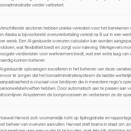
loonadministratie verder verbetert.
Verschillende sectoren hebben unieke vereisten voor het berekenen va
en Alaska is bijvoorbeeld overurenbetaling vereist na 8 uur in een wer
per week. Een AI-gestuurde overuren calculator kan worden aangepas
voldoen, wat flexibiliteit biedt en zorgt voor naleving. Werkgevers mo
hoogste verdiensten voor werknemers biedt, wat een extra laag van c
vaardig kunnen beheren.
AI-gestuurde oplossingen excelleren in het beheren van deze variatie
ervoor te zorgen dat het loonadministratiesysteem de laatste wetteli
aanpasbaarheid is cruciaal voor bedrijven die in meerdere regio's ope
personeelsbehoeften hebben. Door automatisch aan te passen aan ver
stroomlijnen AI-systemen de loonprocessen en verbeteren ze de operat
Hoewel Harvest zich voornamelijk richt op tijdregistratie en rapportag
het beheer van overuren aanvullen. Harvest stelt teams in staat om zow
factureerbare uren eenvoudig bij te houden, met één-klik start/stop t