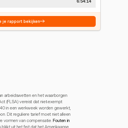
6:54:15
→
e je rapport bekijken
van arbeidswetten en het waarborgen
ct (FLSA) vereist dat niet-exempt
 40 in een werkweek worden gewerkt,
n. Dit reguliere tarief moet niet alleen
dere vormen van compensatie.
Fouten in
s blijkt uit het feit dat het Amerikaanse