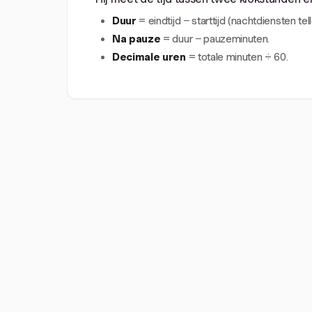
Duur
= eindtijd − starttijd (nachtdiensten tell
Na pauze
= duur − pauzeminuten.
Decimale uren
= totale minuten ÷ 60.