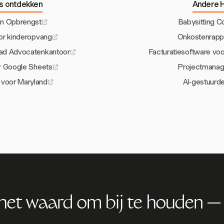
s ontdekken
Andere H
n Opbrengst
Babysitting C
oor kinderopvang
Onkostenrapp
ad Advocatenkantoor
Facturatiesoftware vo
r Google Sheets
Projectmanag
 voor Maryland
AI-gestuurde
is het waard om bij te houden —
tijd registreren, klanten factureren en sneller betaald worden