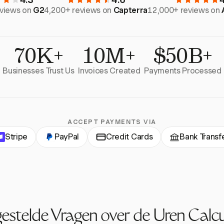
eviews on
G2
4,200+ reviews on
Capterra
12,000+ reviews on
70K+
10M+
$50B+
Businesses Trust Us
Invoices Created
Payments Processed
ACCEPT PAYMENTS VIA
Stripe
PayPal
Credit Cards
Bank Transf
gestelde Vragen over de Uren Calcu