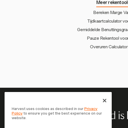
Meer rekentool
Bereken Marge Va
Tijdkaartcalculator v
Gemiddelde Benuttingsgra
Pauze Rekentool voo
Overuren Calculator
Harvest uses cookies as described in our
Privacy
Policy
to ensure you get the best experience on our
Je tijd 
website.
Sluit je aan bij meer dan 70.000 bedrijven die 