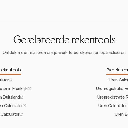
waarborgen. Regelmatig de registraties controleren en real-time invoe
n en de naleving verbeteren.
Gerelateerde rekentools
Ontdek meer manieren om je werk te berekenen en optimaliseren
 rekentools
Gerelatee
lator
Uren Calcu
tor in Frankrijk
Urenregistratie R
in Duitsland
Urenregistratie 
n Calculator
Uren Calculato
Calculator
Uren B