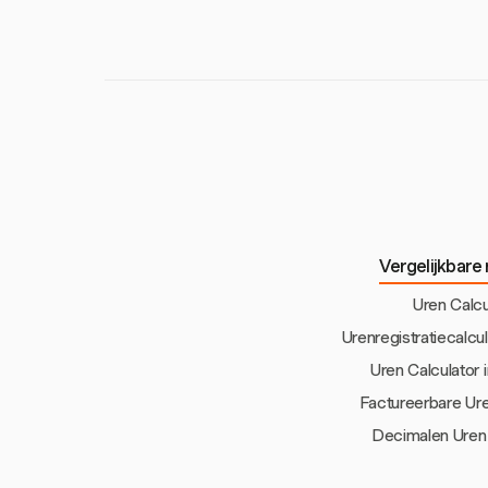
tijdregistratie te 
fouten minimalisere
Vergelijkbare
Uren Calcu
Urenregistratiecalcula
Uren Calculator 
Factureerbare Ure
Decimalen Uren 