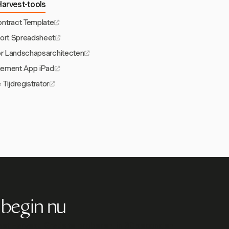
arvest-tools
ontract Template
ort Spreadsheet
or Landschapsarchitecten
ement App iPad
 Tijdregistrator
 begin nu
 met Harvest. Gratis te proberen, in 30 seconden