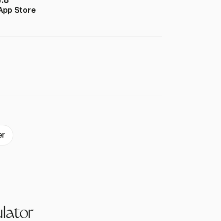
App Store
er
lator