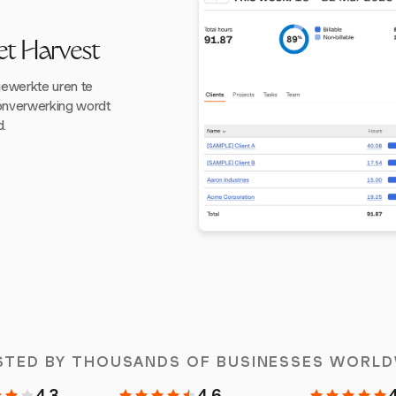
et Harvest
 gewerkte uren te
onverwerking wordt
d.
STED BY THOUSANDS OF BUSINESSES WORLD
4.3
4.6