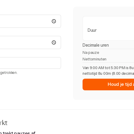
Duur
Decimale uren
Na pauze
Nettominuten
Van 9:00 AM tot 5:30 PM is 8u
fgetrokken.
nettotijd 8u 00m (8.00 decimal
Houd je tijd
rkt
 trekt pauzes af.