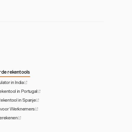
r aanmoedigen kan
rde rekentools
lator in India
ekentool in Portugal
Rekentool in Spanje
r voor Werknemers
erekenen