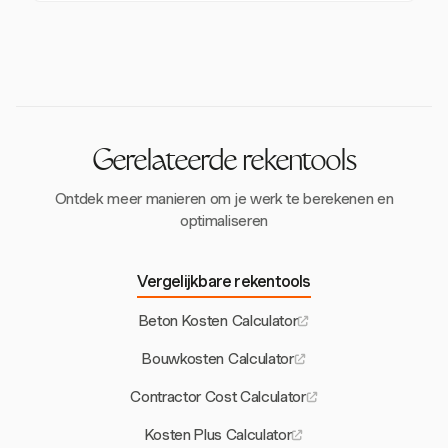
van COGS. Het begrijpen van regionale
Ja, Harvest integreert met verschillende
verlagen.
belastingtarieven helpt bedrijven om producten
boekhoudsoftware, waardoor financiële processen
correct te prijzen en te voldoen aan lokale
worden gestroomlijnd en nauwkeurige COGS-
belastingwetten.
tracking en rapportage worden gewaarborgd.
Gerelateerde rekentools
Ontdek meer manieren om je werk te berekenen en
optimaliseren
Vergelijkbare rekentools
Beton Kosten Calculator
Bouwkosten Calculator
Contractor Cost Calculator
Kosten Plus Calculator