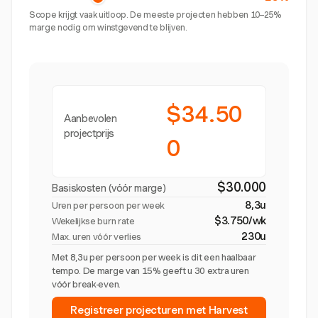
Scope krijgt vaak uitloop. De meeste projecten hebben 10–25%
marge nodig om winstgevend te blijven.
$34.50
Aanbevolen
projectprijs
0
$30.000
Basiskosten (vóór marge)
8,3u
Uren per persoon per week
$3.750/wk
Wekelijkse burn rate
230u
Max. uren vóór verlies
Met 8,3u per persoon per week is dit een haalbaar
tempo. De marge van 15% geeft u 30 extra uren
vóór break-even.
Registreer projecturen met Harvest