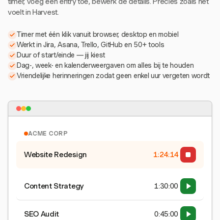
timer, voeg een entry toe, bewerk de details. Precies zoals het
voelt in Harvest.
Timer met één klik vanuit browser, desktop en mobiel
Werkt in Jira, Asana, Trello, GitHub en 50+ tools
Duur of start/einde — jij kiest
Dag-, week- en kalenderweergaven om alles bij te houden
Vriendelijke herinneringen zodat geen enkel uur vergeten wordt
ACME CORP
Website Redesign
1:24:15
Content Strategy
1:30:00
SEO Audit
0:45:00