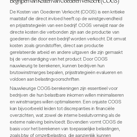
Begrijpen van Kosten van Goederen Verkocht (COGS)
De Kosten van Goederen Verkocht (COGS) is een kritieke
maatstaf die direct invloed heeft op de winstgevendheid
en prijsstrategieën van een bedrijf. COGS verwijst naar de
directe kosten die verbonden zijn aan de productie van
goederen die door een bedrijf worden verkocht. Dit omvat
kosten zoals grondstoffen, direct aan productie
gerelateerde arbeid en andere uitgaven die zijn gemaakt
bij de vervaardiging van het product. Door COGS
nauwkeurig te berekenen, kunnen bedrijven hun
brutowinstmarges bepalen, prijsstrategieën evalueren en
voldoen aan belastingvoorschriften.
Nauwkeurige COGS-berekeningen zijn essentieel voor
bedrijven die hun belastbare inkomen willen minimaliseren
en winstmarges willen optimaliseren. Een onjuiste COGS
kan bijvoorbeeld leiden tot discrepanties in financiële
overzichten, wat zowel de interne besluitvorming als de
externe naleving beïnvloedt. Bovendien vormt COGS de
basis voor het berekenen van toepasselijke belastingen,
zoals btw of omzetbelasting, die aanzienlijk kunnen