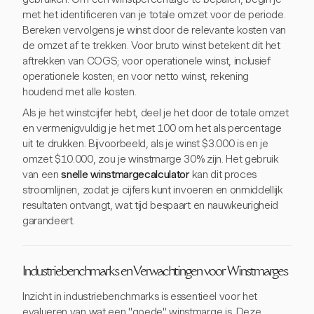
met het identificeren van je totale omzet voor de periode.
Bereken vervolgens je winst door de relevante kosten van
de omzet af te trekken. Voor bruto winst betekent dit het
aftrekken van COGS; voor operationele winst, inclusief
operationele kosten; en voor netto winst, rekening
houdend met alle kosten.
Als je het winstcijfer hebt, deel je het door de totale omzet
en vermenigvuldig je het met 100 om het als percentage
uit te drukken. Bijvoorbeeld, als je winst $3.000 is en je
omzet $10.000, zou je winstmarge 30% zijn. Het gebruik
van een
snelle winstmargecalculator
kan dit proces
stroomlijnen, zodat je cijfers kunt invoeren en onmiddellijk
resultaten ontvangt, wat tijd bespaart en nauwkeurigheid
garandeert.
Industriebenchmarks en Verwachtingen voor Winstmarges
Inzicht in industriebenchmarks is essentieel voor het
evalueren van wat een "goede" winstmarge is. Deze