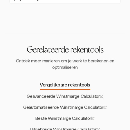
efficiëntie te verbeteren en je te richten op
financiële gezondheid.
Harvest stelt je in staat om geschatte versus
producten of diensten met hoge marges.
werkelijke projectmetrics te vergelijken, wat inzichten
biedt in winstgevendheid en helpt bij het verfijnen van
toekomstige projectplanning.
Gerelateerde rekentools
Ontdek meer manieren om je werk te berekenen en
optimaliseren
Vergelijkbare rekentools
Geavanceerde Winstmarge Calculator
Geautomatiseerde Winstmarge Calculator
Beste Winstmarge Calculator
Uitgebreide Winstmarge Calculator