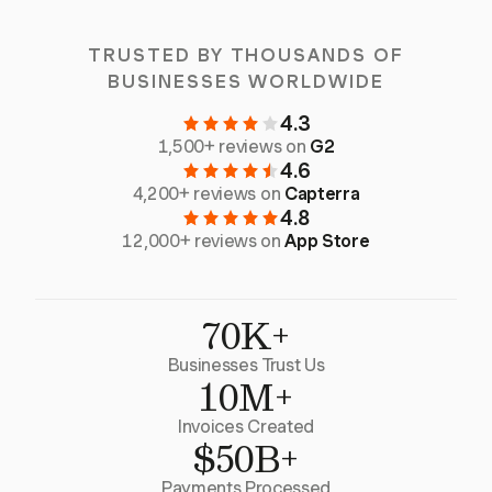
TRUSTED BY THOUSANDS OF
BUSINESSES WORLDWIDE
4.3
1,500+ reviews on
G2
4.6
4,200+ reviews on
Capterra
4.8
12,000+ reviews on
App Store
70K+
Businesses Trust Us
10M+
Invoices Created
$50B+
Payments Processed