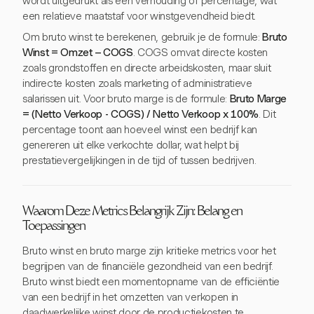
wordt uitgedrukt als een verhouding of percentage, wat
een relatieve maatstaf voor winstgevendheid biedt.
Om bruto winst te berekenen, gebruik je de formule:
Bruto
Winst = Omzet – COGS
. COGS omvat directe kosten
zoals grondstoffen en directe arbeidskosten, maar sluit
indirecte kosten zoals marketing of administratieve
salarissen uit. Voor bruto marge is de formule:
Bruto Marge
= (Netto Verkoop - COGS) / Netto Verkoop x 100%
. Dit
percentage toont aan hoeveel winst een bedrijf kan
genereren uit elke verkochte dollar, wat helpt bij
prestatievergelijkingen in de tijd of tussen bedrijven.
Waarom Deze Metrics Belangrijk Zijn: Belang en
Toepassingen
Bruto winst en bruto marge zijn kritieke metrics voor het
begrijpen van de financiële gezondheid van een bedrijf.
Bruto winst biedt een momentopname van de efficiëntie
van een bedrijf in het omzetten van verkopen in
daadwerkelijke winst door de productiekosten te