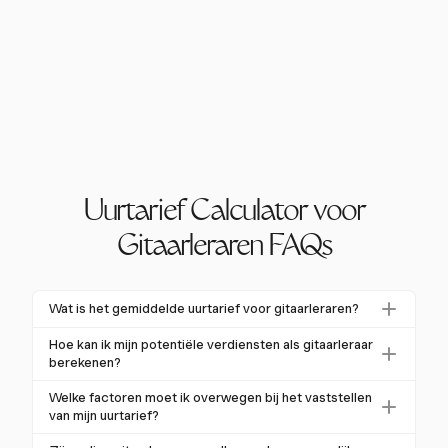
Uurtarief Calculator voor
Gitaarleraren FAQs
Wat is het gemiddelde uurtarief voor gitaarleraren?
In de Verenigde Staten ligt het gemiddelde uurtarief
Hoe kan ik mijn potentiële verdiensten als gitaarleraar
voor gitaarleraren tussen de $40 en $70 voor
berekenen?
privélessen ter plaatse. Online lessen zijn doorgaans
Om potentiële verdiensten te berekenen, moet je
Welke factoren moet ik overwegen bij het vaststellen
ongeveer 20% goedkoper, met een gemiddelde van
rekening houden met je uurtarief, de frequentie van
van mijn uurtarief?
$30 per uur.
de lessen en eventuele extra kosten zoals reizen of
Overweeg je onderwijservaring, locatie, lesvorm en