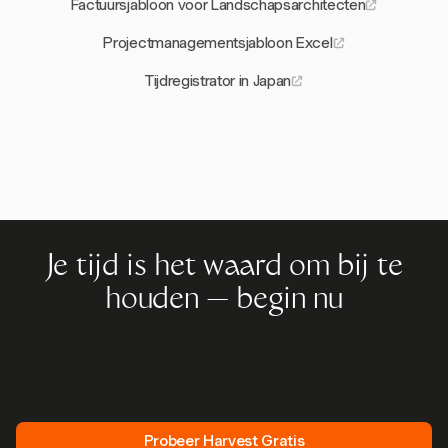
Factuursjabloon voor Landschapsarchitecten
Projectmanagementsjabloon Excel
Tijdregistrator in Japan
Je tijd is het waard om bij te
houden — begin nu
Sluit je aan bij meer dan 70.000 bedrijven die tijd
registreren, klanten factureren en sneller betaald worden
met Harvest. Gratis te proberen, in 30 seconden
ingesteld.
Probeer Harvest Gratis