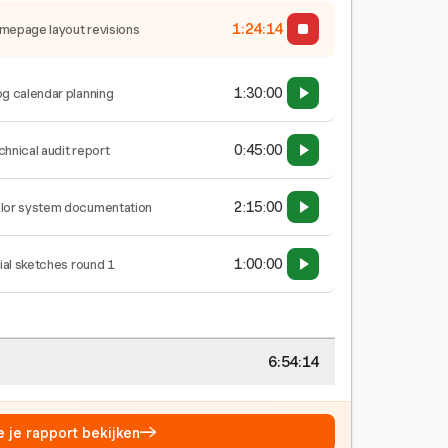
1:24:15
mepage layout revisions
1:30:00
og calendar planning
0:45:00
chnical audit report
2:15:00
lor system documentation
1:00:00
tial sketches round 1
6:54:15
→
e je rapport bekijken