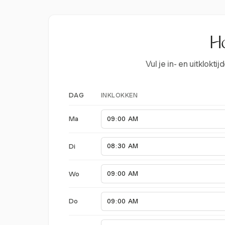
Ho
Vul je in- en uitklok
INKLOKKEN
DAG
Ma
Di
Wo
Do