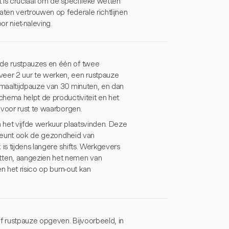
t is cruciaal om de specifieke wetten
aten vertrouwen op federale richtlijnen
or niet-naleving.
de rustpauzes en één of twee
eer 2 uur te werken, een rustpauze
maaltijdpauze van 30 minuten, en dan
chema helpt de productiviteit en het
 voor rust te waarborgen.
n het vijfde werkuur plaatsvinden. Deze
rsteunt ook de gezondheid van
s tijdens langere shifts. Werkgevers
ten, aangezien het nemen van
n het risico op burn-out kan
 rustpauze opgeven. Bijvoorbeeld, in