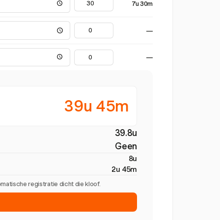
7u 30m
—
—
39u 45m
39.8u
Geen
8u
2u 45m
tische registratie dicht die kloof.