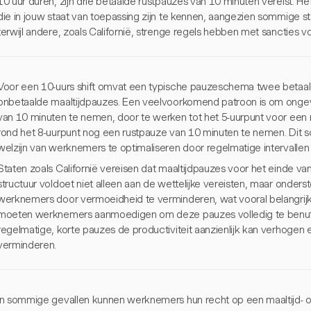
10 uur duren, zijn drie betaalde rustpauzes van 10 minuten vereist. He
die in jouw staat van toepassing zijn te kennen, aangezien sommige st
terwijl andere, zoals Californië, strenge regels hebben met sancties vo
Voor een 10-uurs shift omvat een typische pauzeschema twee betaal
onbetaalde maaltijdpauzes. Een veelvoorkomend patroon is om ongev
van 10 minuten te nemen, door te werken tot het 5-uurpunt voor een 
rond het 8-uurpunt nog een rustpauze van 10 minuten te nemen. Dit s
welzijn van werknemers te optimaliseren door regelmatige intervallen
Staten zoals Californië vereisen dat maaltijdpauzes voor het einde va
structuur voldoet niet alleen aan de wettelijke vereisten, maar onde
werknemers door vermoeidheid te verminderen, wat vooral belangrijk i
moeten werknemers aanmoedigen om deze pauzes volledig te benut
regelmatige, korte pauzes de productiviteit aanzienlijk kan verhogen e
verminderen.
In sommige gevallen kunnen werknemers hun recht op een maaltijd- of