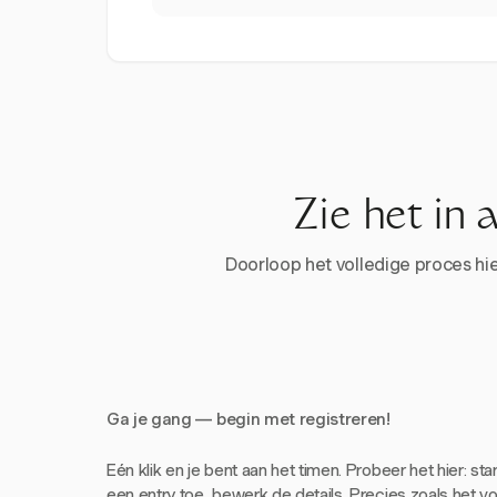
Zie het in 
Doorloop het volledige proces hier
Ga je gang — begin met registreren!
Eén klik en je bent aan het timen. Probeer het hier: sta
een entry toe, bewerk de details. Precies zoals het voe