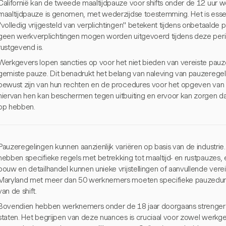
Californië kan de tweede maaltijdpauze voor shifts onder de 12 uur
maaltijdpauze is genomen, met wederzijdse toestemming. Het is esse
"volledig vrijgesteld van verplichtingen" betekent tijdens onbetaalde
geen werkverplichtingen mogen worden uitgevoerd tijdens deze per
rustgevend is.
Werkgevers lopen sancties op voor het niet bieden van vereiste pauze
gemiste pauze. Dit benadrukt het belang van naleving van pauzereg
bewust zijn van hun rechten en de procedures voor het opgeven van 
hiervan hen kan beschermen tegen uitbuiting en ervoor kan zorgen da
op hebben.
Pauzeregelingen kunnen aanzienlijk variëren op basis van de industrie
hebben specifieke regels met betrekking tot maaltijd- en rustpauzes,
bouw en detailhandel kunnen unieke vrijstellingen of aanvullende vere
Maryland met meer dan 50 werknemers moeten specifieke pauzeduren
van de shift.
Bovendien hebben werknemers onder de 18 jaar doorgaans strenger
staten. Het begrijpen van deze nuances is cruciaal voor zowel werk