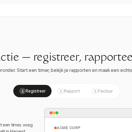
actie — registreer, rapportee
onder. Start een timer, bekijk je rapporten en maak een echte 
Registreer
Rapport
Factuur
1
2
3
rt een timer, voeg
ACME CORP
lt in Harvest.