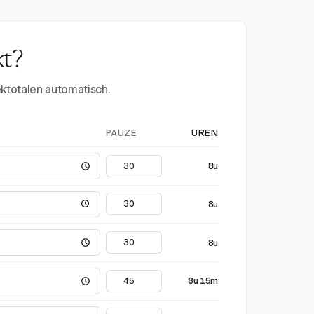
kt?
ektotalen automatisch.
PAUZE
UREN
8u
8u
8u
8u 15m