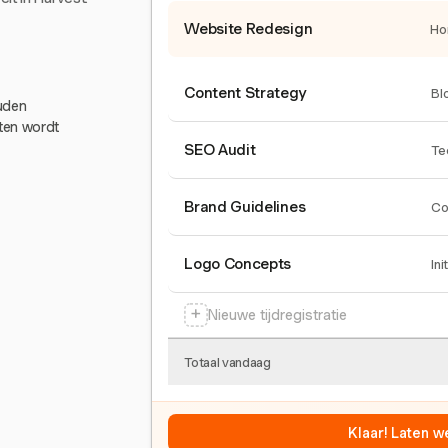
Website Redesign
Ho
Content Strategy
Bl
ouden
eten wordt
SEO Audit
Te
Brand Guidelines
Co
Logo Concepts
Ini
+
Nieuwe tijdregistratie
Totaal vandaag
Klaar! Laten w