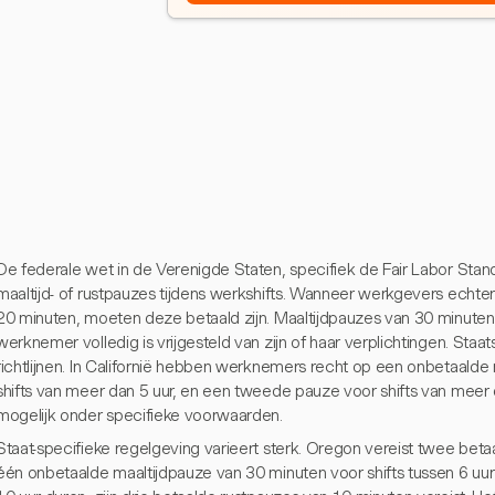
De federale wet in de Verenigde Staten, specifiek de Fair Labor Stan
maaltijd- of rustpauzes tijdens werkshifts. Wanneer werkgevers echte
20 minuten, moeten deze betaald zijn. Maaltijdpauzes van 30 minuten 
werknemer volledig is vrijgesteld van zijn of haar verplichtingen. Sta
richtlijnen. In Californië hebben werknemers recht op een onbetaalde
shifts van meer dan 5 uur, en een tweede pauze voor shifts van meer d
mogelijk onder specifieke voorwaarden.
Staat-specifieke regelgeving varieert sterk. Oregon vereist twee bet
één onbetaalde maaltijdpauze van 30 minuten voor shifts tussen 6 uur e