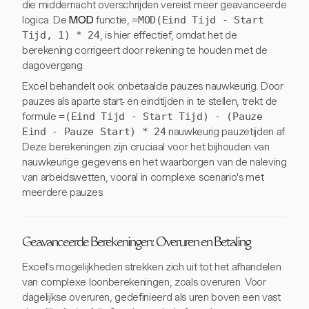
die middernacht overschrijden vereist meer geavanceerde
logica. De
MOD
functie,
=MOD(Eind Tijd - Start
Tijd, 1) * 24
, is hier effectief, omdat het de
berekening corrigeert door rekening te houden met de
dagovergang.
Excel behandelt ook onbetaalde pauzes nauwkeurig. Door
pauzes als aparte start- en eindtijden in te stellen, trekt de
formule
=(Eind Tijd - Start Tijd) - (Pauze
Eind - Pauze Start) * 24
nauwkeurig pauzetijden af.
Deze berekeningen zijn cruciaal voor het bijhouden van
nauwkeurige gegevens en het waarborgen van de naleving
van arbeidswetten, vooral in complexe scenario's met
meerdere pauzes.
Geavanceerde Berekeningen: Overuren en Betaling
Excel's mogelijkheden strekken zich uit tot het afhandelen
van complexe loonberekeningen, zoals overuren. Voor
dagelijkse overuren, gedefinieerd als uren boven een vast