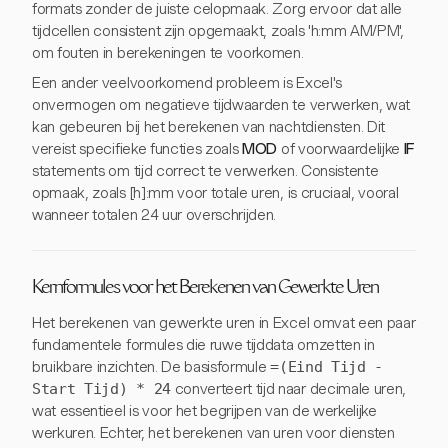
formats zonder de juiste celopmaak. Zorg ervoor dat alle
tijdcellen consistent zijn opgemaakt, zoals 'h:mm AM/PM',
om fouten in berekeningen te voorkomen.
Een ander veelvoorkomend probleem is Excel's
onvermogen om negatieve tijdwaarden te verwerken, wat
kan gebeuren bij het berekenen van nachtdiensten. Dit
vereist specifieke functies zoals
MOD
of voorwaardelijke
IF
statements om tijd correct te verwerken. Consistente
opmaak, zoals [h]:mm voor totale uren, is cruciaal, vooral
wanneer totalen 24 uur overschrijden.
Kernformules voor het Berekenen van Gewerkte Uren
Het berekenen van gewerkte uren in Excel omvat een paar
fundamentele formules die ruwe tijddata omzetten in
bruikbare inzichten. De basisformule
=(Eind Tijd -
Start Tijd) * 24
converteert tijd naar decimale uren,
wat essentieel is voor het begrijpen van de werkelijke
werkuren. Echter, het berekenen van uren voor diensten