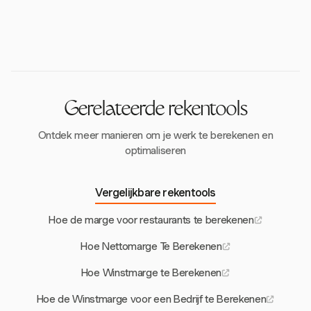
Typische operationele kosten zijn salaris, huur,
COGS is essentieel voor het beoordelen van de
nutsvoorzieningen, software-abonnementen en
werkelijke winstgevendheid van producten en het
marketing. Deze kosten zijn cruciaal voor het
vaststellen van concurrerende prijzen.
handhaven van de operaties, maar moeten worden
gemonitord om ervoor te zorgen dat de
winstgevendheid niet in het gedrang komt.
Gerelateerde rekentools
Ontdek meer manieren om je werk te berekenen en
optimaliseren
Vergelijkbare rekentools
Hoe de marge voor restaurants te berekenen
Hoe Nettomarge Te Berekenen
Hoe Winstmarge te Berekenen
Hoe de Winstmarge voor een Bedrijf te Berekenen