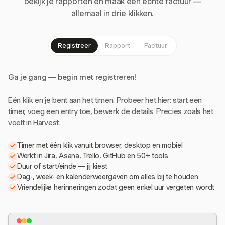
bekijk je rapporten en maak een echte factuur —
allemaal in drie klikken.
Registreer
Rapport
Factuur
Ga je gang — begin met registreren!
Eén klik en je bent aan het timen. Probeer het hier: start een
timer, voeg een entry toe, bewerk de details. Precies zoals het
voelt in Harvest.
Timer met één klik vanuit browser, desktop en mobiel
Werkt in Jira, Asana, Trello, GitHub en 50+ tools
Duur of start/einde — jij kiest
Dag-, week- en kalenderweergaven om alles bij te houden
Vriendelijke herinneringen zodat geen enkel uur vergeten wordt